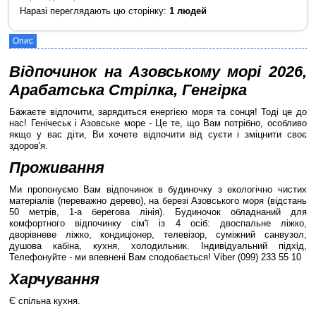
Наразі переглядають цю сторінку:
1 людей
Опис
Відпочинок на Азовському морі 2026,
Арабатська Стрілка, Генгірка
Бажаєте відпочити, зарядиться енергією моря та сонця! Тоді це до
нас! Генічеськ і Азовське море - Це те, що Вам потрібно, особливо
якщо у вас діти, Ви хочете відпочити від суєти і зміцнити своє
здоров'я.
Проживання
Ми пропонуємо Вам відпочинок в будиночку з екологічно чистих
матеріалів (переважно дерево), на березі Азовського моря (відстань
50 метрів, 1-а берегова лінія). Будиночок обладнаний для
комфортного відпочинку сім'ї із 4 осіб: двоспальне ліжко,
дворівневе ліжко, кондиціонер, телевізор, суміжний санвузол,
душова кабіна, кухня, холодильник. Індивідуальний підхід,
Телефонуйте - ми впевнені Вам сподобається! Viber (099) 233 55 10
Харчування
Є спільна кухня.