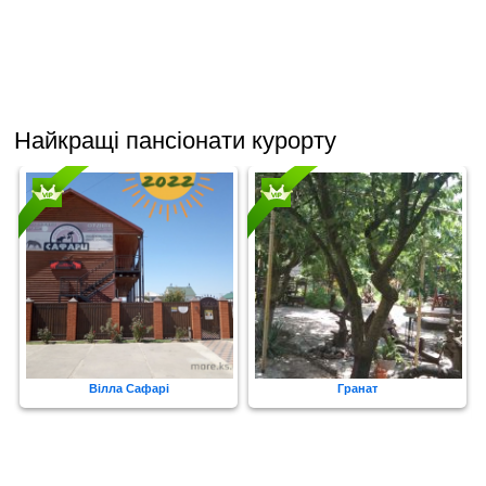
Найкращі пансіонати курорту
Вілла Сафарі
Гранат