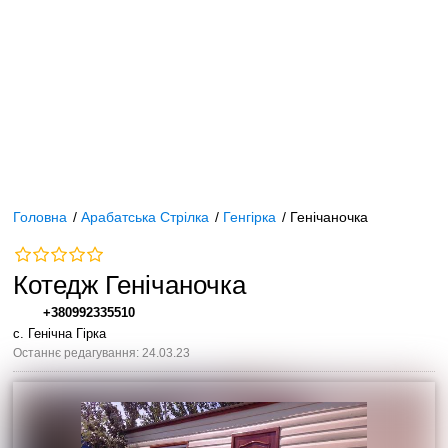
Головна
/
Арабатська Стрілка
/
Генгірка
/
Генічаночка
Котедж Генічаночка
+380992335510
с. Генічна Гірка
Останнє редагування: 24.03.23