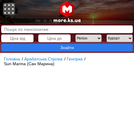
Знайти
Головна
/
Арабатська Стрілка
/
Генгірка
/
Sun Marina (Сан Марина)