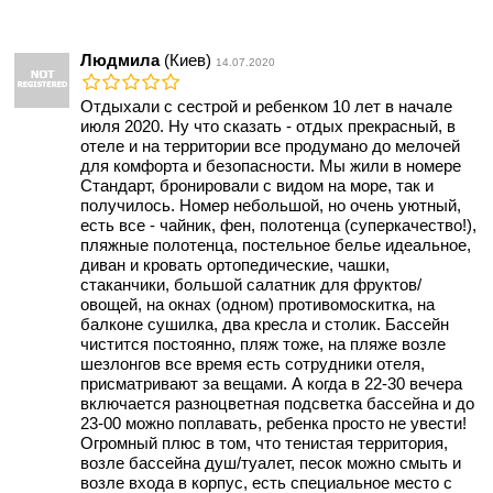
Людмила
(Киев)
14.07.2020
Отдыхали с сестрой и ребенком 10 лет в начале
июля 2020. Ну что сказать - отдых прекрасный, в
отеле и на территории все продумано до мелочей
для комфорта и безопасности. Мы жили в номере
Стандарт, бронировали с видом на море, так и
получилось. Номер небольшой, но очень уютный,
есть все - чайник, фен, полотенца (суперкачество!),
пляжные полотенца, постельное белье идеальное,
диван и кровать ортопедические, чашки,
стаканчики, большой салатник для фруктов/
овощей, на окнах (одном) противомоскитка, на
балконе сушилка, два кресла и столик. Бассейн
чистится постоянно, пляж тоже, на пляже возле
шезлонгов все время есть сотрудники отеля,
присматривают за вещами. А когда в 22-30 вечера
включается разноцветная подсветка бассейна и до
23-00 можно поплавать, ребенка просто не увести!
Огромный плюс в том, что тенистая территория,
возле бассейна душ/туалет, песок можно смыть и
возле входа в корпус, есть специальное место с