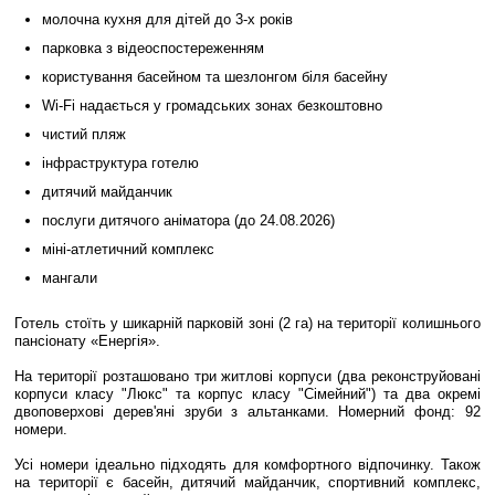
молочна кухня для дітей до 3-х років
парковка з відеоспостереженням
користування басейном та шезлонгом біля басейну
Wi-Fi надається у громадських зонах безкоштовно
чистий пляж
інфраструктура готелю
дитячий майданчик
послуги дитячого аніматора (до 24.08.2026)
міні-атлетичний комплекс
мангали
Готель стоїть у шикарній парковій зоні (2 га) на території колишнього
пансіонату «Енергія».
На території розташовано три житлові корпуси (два реконструйовані
корпуси класу "Люкс" та корпус класу "Сімейний") та два окремі
двоповерхові дерев'яні зруби з альтанками. Номерний фонд: 92
номери.
Усі номери ідеально підходять для комфортного відпочинку. Також
на території є басейн, дитячий майданчик, спортивний комплекс,