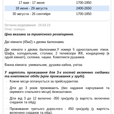
17 мая - 17 июня
1700-1950
18 июня - 29 августа
2400-2650
30 августа - 26 сентября
1700-1950
Останнє редагування : 24.03.23
Опис номера:
Ціна вказана за тримісного розміщення.
Дві кімнати (45м2) з двома балконами
.
Дві кімнати з двома балконами.У номері 5 односпальних ліжок.
Шафа, холодильник, столики, 2 телевізори ЖК, кондиціонер (в
одній кімнаті), склянки, чашки. Комплекти рушників.
Ванна кімната: умивальник, душова кабіна, унітаз.
У вартість проживання для 3-х гостей включено сніданки
та комплексні обіди (крім проживання у зрубі).
Кожне місце оплачується за прейскурантом.
Діти до 3 років проживають (без надання харчування та
окремого спального місця) безкоштовно.
Діти від 3 до 12 включно -350 грн/добу (у вартість включено
сніданок та обід).
Проживання третього дорослого - 450 грн/добу (у вартість
включено сніданок та обід).