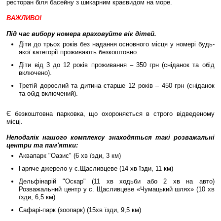
ресторан біля басейну з шикарним краєвидом на море.
ВАЖЛИВО!
Під час вибору номера враховуйте вік дітей.
Діти до трьох років без надання основного місця у номері будь-
якої категорії проживають безкоштовно.
Діти від 3 до 12 років проживання – 350 грн (сніданок та обід
включено).
Третій дорослий та дитина старше 12 років – 450 грн (сніданок
та обід включений).
Є безкоштовна парковка, що охороняється в строго відведеному
місці.
Неподалік нашого комплексу знаходяться такі розважальні
центри та пам'ятки:
Аквапарк "Оазис" (6 хв їзди, 3 км)
Гаряче джерело у с.Щасливцеве (14 хв їзди, 11 км)
Дельфінарій "Оскар" (11 хв ходьби або 2 хв на авто)
Розважальний центр у с. Щасливцеве «Чумацький шлях» (10 хв
їзди, 6,5 км)
Сафарі-парк (зоопарк) (15хв їзди, 9,5 км)