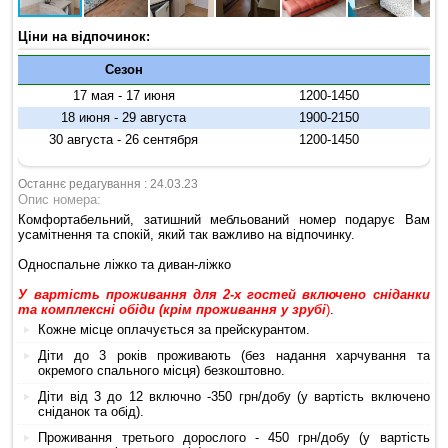
Ціни на відпочинок:
Сезон
17 мая - 17 июня
1200-1450
18 июня - 29 августа
1900-2150
30 августа - 26 сентября
1200-1450
Останнє редагування : 24.03.23
Опис номера:
Комфортабельний, затишний мебльований номер подарує Вам
усамітнення та спокій, який так важливо на відпочинку.
Односпальне ліжко та диван-ліжко
У вартість проживання для 2-х гостей включено сніданки
та комплексні обіди (крім проживання у зрубі
)
.
Кожне місце оплачується за прейскурантом.
Діти до 3 років проживають (без надання харчування та
окремого спального місця) безкоштовно.
Діти від 3 до 12 включно -350 грн/добу (у вартість включено
сніданок та обід).
Проживання третього дорослого - 450 грн/добу (у вартість