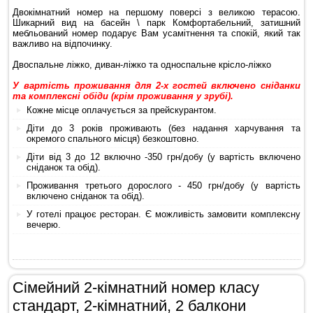
Двокімнатний номер на першому поверсі з великою терасою.
Шикарний вид на басейн \ парк Комфортабельний, затишний
мебльований номер подарує Вам усамітнення та спокій, який так
важливо на відпочинку.
Двоспальне ліжко, диван-ліжко та односпальне крісло-ліжко
У вартість проживання для 2-х гостей включено сніданки
та комплексні обіди (крім проживання у зрубі).
Кожне місце оплачується за прейскурантом.
Діти до 3 років проживають (без надання харчування та
окремого спального місця) безкоштовно.
Діти від 3 до 12 включно -350 грн/добу (у вартість включено
сніданок та обід).
Проживання третього дорослого - 450 грн/добу (у вартість
включено сніданок та обід).
У готелі працює ресторан. Є можливість замовити комплексну
вечерю.
Сімейний 2-кімнатний номер класу
стандарт, 2-кімнатний, 2 балкони