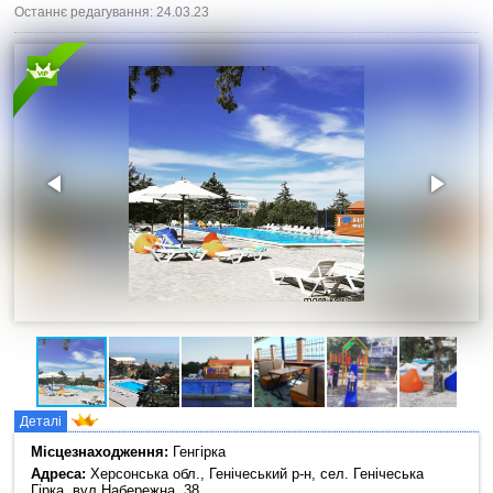
Останнє редагування: 24.03.23
Деталі
Місцезнаходження:
Генгірка
Адреса:
Херсонська обл., Генічеський р-н, сел. Генічеська
Гірка, вул.Набережна, 38