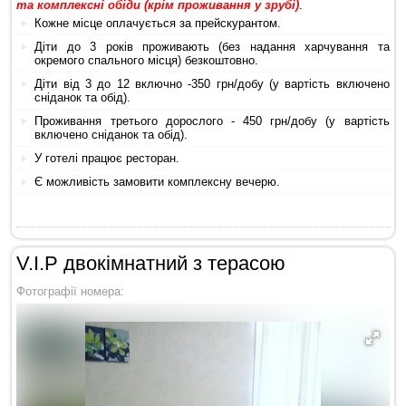
та комплексні обіди (крім проживання у зрубі)
.
Кожне місце оплачується за прейскурантом.
Діти до 3 років проживають (без надання харчування та
окремого спального місця) безкоштовно.
Діти від 3 до 12 включно -350 грн/добу (у вартість включено
сніданок та обід).
Проживання третього дорослого - 450 грн/добу (у вартість
включено сніданок та обід).
У готелі працює ресторан.
Є можливість замовити комплексну вечерю.
V.I.P двокімнатний з терасою
Фотографії номера: