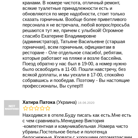
кранами. В номере чистота, отличный ремонт,
всякие туалетные принадлежности есть и
обновляются по мере надобности, стоит только
сказать горничным. Вообще более приветливого
персонала я не встречала, любой вопрос/просьба
решаются тут же, причем с улыбкой! Огромное
спасибо Екатерине Владимировне
(администратор), Татьяне Васильевне (старшая
горничная), всем горничным, официантам в
ресторане - Оле отдельное спасибо!, ребятам,
которые работают на пляже и возле бассейна.
Поезд обратно у нас был в 19-00, а номер нужно
было освободить в 11-00. Пошли навстречу, без
всякой доплаты, и мы уехали в 17-00, спокойно
собравшись и пообедав. Поэтому - Вы настоящие
профессионалы, Вы супер!!!
Хатира Патока
(Украина)
16.06.2020
Находимся в отеле.Буду писать как есть.Мне есть
с чем сравнивать.Менеджер Виктория
-компетентная и комуникабельная .Номера чисто
убраны.Постельное белье и полотенца
белоснежные. Кровати с хорошими ортоматрасами.