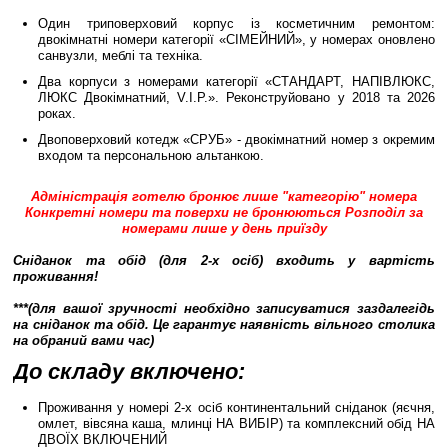
Один триповерховий корпус із косметичним ремонтом:
двокімнатні номери категорії «СІМЕЙНИЙ», у номерах оновлено
санвузли, меблі та техніка.
Два корпуси з номерами категорії «СТАНДАРТ, НАПІВЛЮКС,
ЛЮКС Двокімнатний, V.I.P.». Реконструйовано у 2018 та 2026
роках.
Двоповерховий котедж «СРУБ» - двокімнатний номер з окремим
входом та персональною альтанкою.
Адміністрація готелю бронює лише "категорію" номера
Конкретні номери та поверхи не бронюються Розподіл за
номерами лише у день приїзду
Сніданок та обід (для 2-х осіб) входить у вартість
проживання!
***(для вашої зручності необхідно записуватися заздалегідь
на сніданок та обід. Це гарантує наявність вільного столика
на обраний вами час)
До складу включено:
Проживання у номері 2-х осіб континентальний сніданок (яєчня,
омлет, вівсяна каша, млинці НА ВИБІР) та комплексний обід НА
ДВОЇХ ВКЛЮЧЕНИЙ