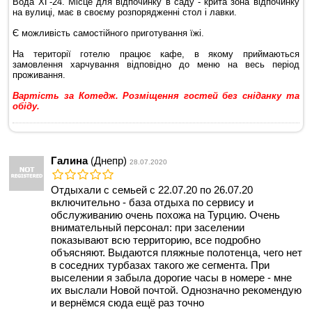
Вода ХГ-24. Мiсце для вiдпочинку в саду - крита зона відпочинку
на вулиці, має в своєму розпорядженні стол і лавки.
Є можливість самостійного приготування їжі.
На території готелю працює кафе, в якому приймаються
замовлення харчування відповідно до меню на весь період
проживання.
Вартість за Котедж. Розміщення гостей без сніданку та
обіду.
Галина
(Днепр)
28.07.2020
Отдыхали с семьей с 22.07.20 по 26.07.20
включительно - база отдыха по сервису и
обслуживанию очень похожа на Турцию. Очень
внимательный персонал: при заселении
показывают всю территорию, все подробно
объясняют. Выдаются пляжные полотенца, чего нет
в соседних турбазах такого же сегмента. При
выселении я забыла дорогие часы в номере - мне
их выслали Новой почтой. Однозначно рекомендую
и вернёмся сюда ещё раз точно