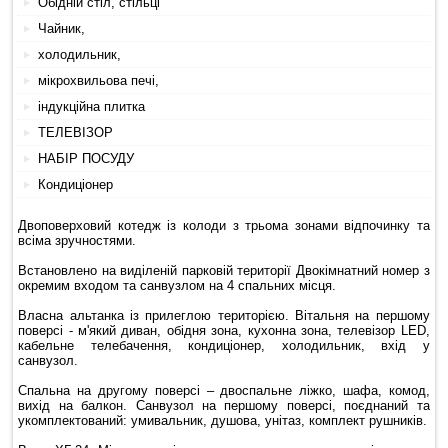
Обідній стіл,
стільці
Чайник,
холодильник,
мікрохвильова печі,
індукційна плитка
ТЕЛЕВІЗОР
НАБІР ПОСУДУ
Кондиціонер
Двоповерховий котедж із колоди з трьома зонами відпочинку та
всіма зручностями.
Встановлено на виділеній парковій території Двокімнатний номер з
окремим входом та санвузлом на 4 спальних місця.
Власна альтанка із прилеглою територією. Вітальня на першому
поверсі - м'який диван, обідня зона, кухонна зона, телевізор LED,
кабельне телебачення, кондиціонер, холодильник, вхід у
санвузол.
Спальна на другому поверсі – двоспальне ліжко, шафа, комод,
вихід на балкон. Санвузол на першому поверсі, поєднаний та
укомплектований: умивальник, душова, унітаз, комплект рушників.