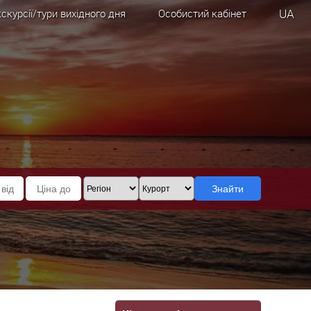
UA
скурсії/тури вихідного дня
Особистий кабінет
Знайти