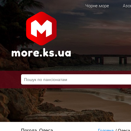
Чорне море
Азо
Погода, Одеса
Головна
/
Одеса