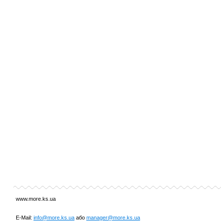
www.more.ks.ua
E-Mail:
info@more.ks.ua
або
manager@more.ks.ua