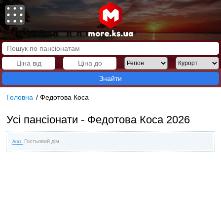
Знайти
Головна
/
Федотова Коса
Усі пансіонати - Федотова Коса 2026
Гостьовий дім
Агат