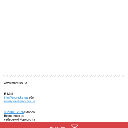
www.more.ks.ua
E-Mail:
info@more.ks.ua
або
manager@more.ks.ua
© 2010 -
2026
«Море»
Відпочинок на
узбережжі Чорного та
Азовського морів