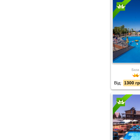
База
Від:
1300 гр