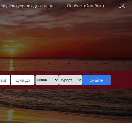
UA
скурсії/тури вихідного дня
Особистий кабінет
Знайти