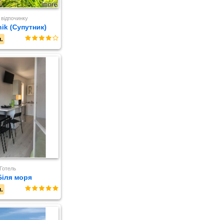
 відпочинку
ik (Супутник)
.
Готель
Біля моря
.