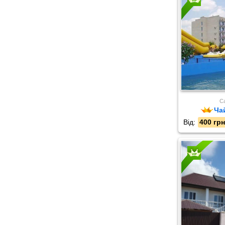
Са
Ча
Від:
400 грн