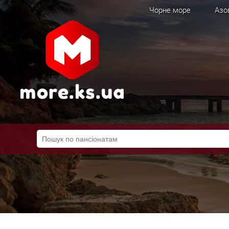
Чорне море
Азо