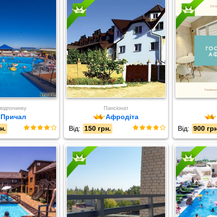
 відпочинку
Пансіонат
Причал
Афродіта
н.
Від:
150 грн.
Від:
900 грн