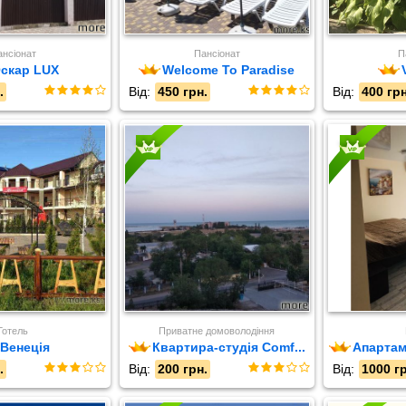
нсіонат
Пансіонат
П
скар LUX
Welcome To Paradise
.
Від:
450 грн.
Від:
400 грн
Готель
Приватне домоволодіння
Венеція
Квартира-студія Comf...
Апартам
.
Від:
200 грн.
Від:
1000 гр