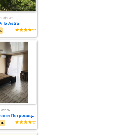
ансіонат
Villa Astra
.
Готель
енти Петровец...
н.