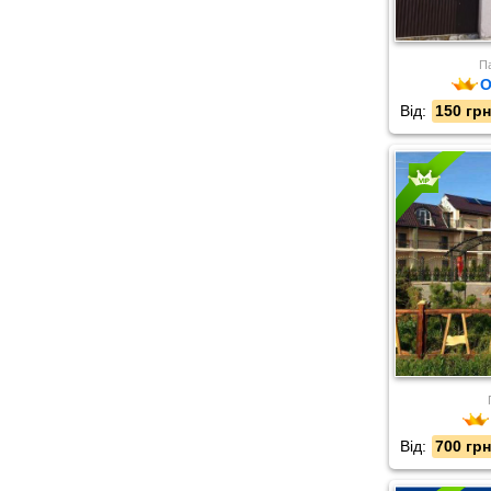
Па
О
Від:
150 грн
Від:
700 грн