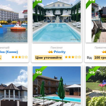
наторій
Пансіонат
Приватне
йка (Канни)
Priority
.
Ціни уточнюйте
Від:
100 грн