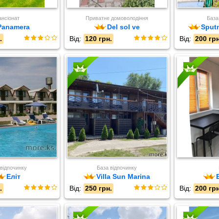
нсіонат
Приватне домоволодіння
База
Panamera
Del sol ve
Sputn
.
Від:
120 грн.
Від:
200 грн
 відпочинку
База відпочинку
Еліт
Villa Sun Marina
.
Від:
250 грн.
Від:
200 грн