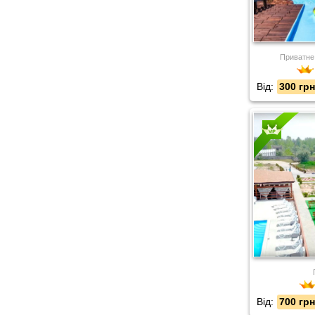
Приватне
Від:
300 грн
Від:
700 грн