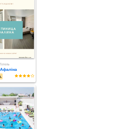
Готель
Афаліна
.