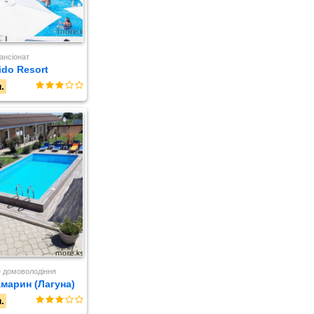
ансіонат
ido Resort
.
 домоволодіння
марин (Лагуна)
.