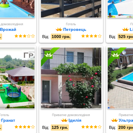
 домоволодіння
Готель
П
Врожай
Петровець
L
.
Від:
1000 грн.
Від:
525 грн
Готель
Приватне домоволодіння
Приватне
Гранат
Ідилія
Ультра
.
Від:
125 грн.
Від:
200 грн