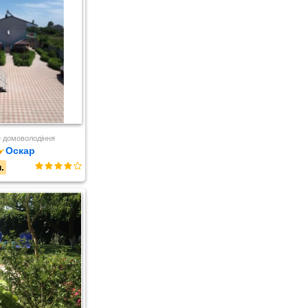
 домоволодіння
Оскар
.