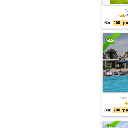
Па
Від:
400 грн
База
Від:
200 грн