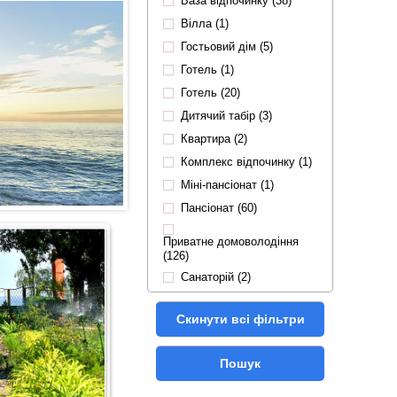
База відпочинку (38)
Вілла (1)
Гостьовий дім (5)
Готель (1)
Готель (20)
Дитячий табір (3)
Квартира (2)
Комплекс відпочинку (1)
Міні-пансіонат (1)
Пансіонат (60)
Приватне домоволодіння
(126)
Санаторій (2)
Скинути всі фільтри
Пошук