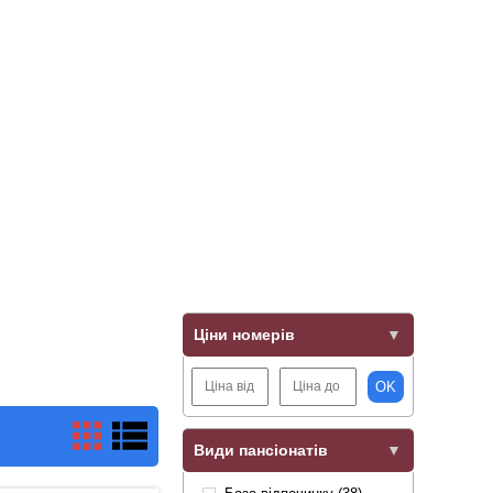
Ціни номерів
OK
Види пансіонатів