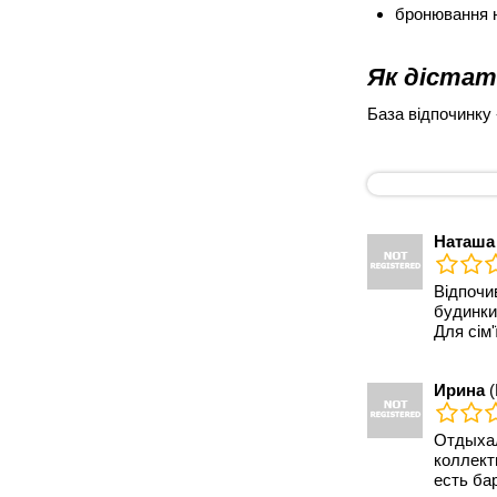
бронювання н
Як дістат
База відпочинку 
Наташа
Відпочив
будинки
Для сім'
Ирина
(
Отдыхал
коллект
есть ба