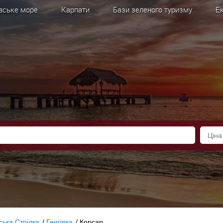
вське море
Карпати
Бази зеленого туризму
Ек
ська Стрілка
/
Генгірка
/
Корсар