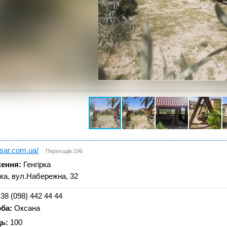
rsar.com.ua/
Переходів:196
ення:
Генгірка
рка, вул.Набережна, 32
38 (098) 442 44 44
оба:
Оксана
ць:
100