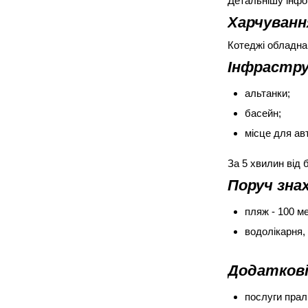
Детальнішу інфо
Харчуванн
Котеджі обладнан
Інфрастр
альтанки;
басейн;
місце для ав
За 5 хвилин від 
Поруч зна
пляж - 100 ме
водолікарня, 
Додаткові
послуги прал