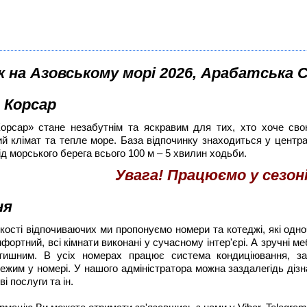
 на Азовському морі 2026, Арабатська С
т
Корсар
орсар» стане незабутнім та яскравим для тих, хто хоче свою
й клімат та тепле море. База відпочинку знаходиться у централь
ід морського берега всього 100 м – 5 хвилин ходьби.
Увага! Працюємо у сезоні
ня
ькості відпочиваючих ми пропонуємо номери та котеджі, які одн
ортний, всі кімнати виконані у сучасному інтер'єрі. А зручні м
ишним. В усіх номерах працює система кондиціювання, за
ежим у номері. У нашого адміністратора можна заздалегідь дізн
і послуги та ін.