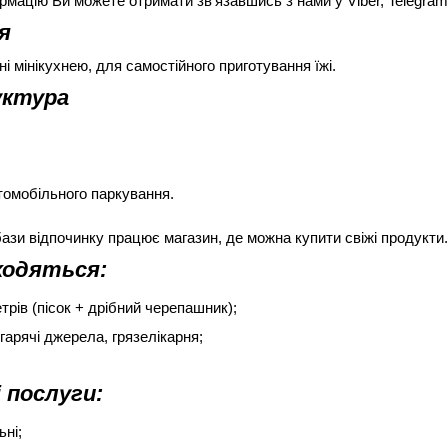
рмацію Ви можете отримати зв'язавшись з нами у Viber, Telegram
я
і мінікухнею, для самостійного приготування їжі.
уктура
томобільного паркування.
бази відпочинку працює магазин, де можна купити свіжі продукти
ходяться:
трів (пісок + дрібний черепашник);
гарячі джерела, грязелікарня;
 послуги:
ьні;