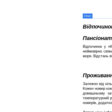
Опис
Відпочинок
Пансіона
Відпочинок у «К
неймовірно свіжи
моря. Відстань в
Проживан
Залежно від кіл
Кожен номер комф
домашньому зат
температурний р
номерів, додатков