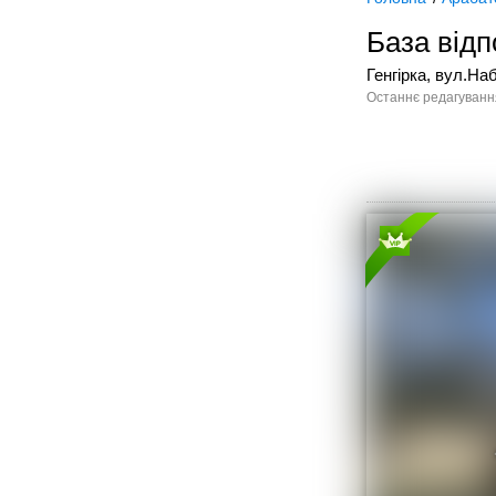
База відп
Генгірка, вул.На
Останнє редагування