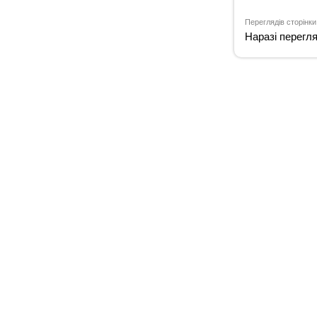
Переглядів сторінки
Наразі перегл