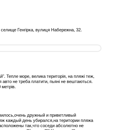
 селище Генгірка, вулиця Набережна, 32.
ай". Тепле море, велика територія, на пляжі теж,
я авто не треба платити, пьяні не вештаються.
 метрів.
авилось,очень дружный и приветливый
ляж каждый день убирался,на територии пляжа
расположены так,что соседи абсолютно не