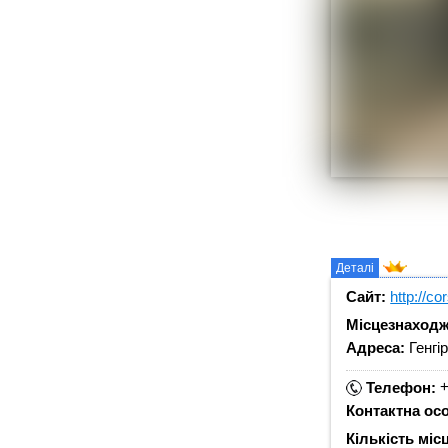
Деталі
Сайт:
http://co
Місцезнаходж
Адреса:
Генгі
+
Телефон:
Контактна ос
Кількість міс