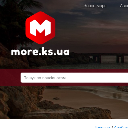
Чорне море
Азо
Головна
/
Арабат