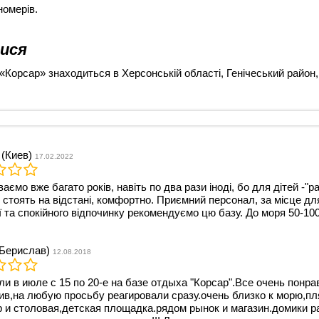
омерів.
ися
«Корсар» знаходиться в Херсонській області, Генічеський район,
(Киев)
17.02.2022
аємо вже багато років, навіть по два рази іноді, бо для дітей -"р
 стоять на відстані, комфортно. Приємний персонал, за місце дл
ї та спокійного відпочинку рекомендуємо цю базу. До моря 50-100
Берислав)
12.08.2018
и в июле с 15 по 20-е на базе отдыха "Корсар".Все очень понр
ив,на любую просьбу реагировали сразу.очень близко к морю,п
р и столовая,детская площадка.рядом рынок и магазин.домики 