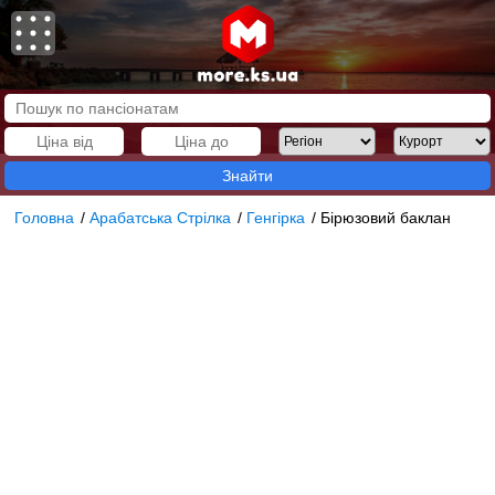
Знайти
Головна
/
Арабатська Стрілка
/
Генгірка
/
Бірюзовий баклан