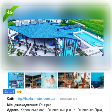
Деталі
Сайт:
http://baklan-hotel.com.ua/
Переходів:434
Місцезнаходження:
Генгірка
Адреса:
Херсонська обл., Генічеський р-н., с. Генічеська Гірка,