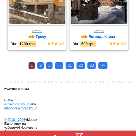
Готель
Готель
Греку
Легенда Карпат
Від:
1200 грн.
Від:
600 грн.
1
2
3
…
21
22
23
>>
www.more.ks.ua
E-Mail:
info@more.ks.ua
або
manager@more.ks.ua
© 2010 -
2026
«Море»
Відпочинок на
узбережжі Чорного та
Азовського морів