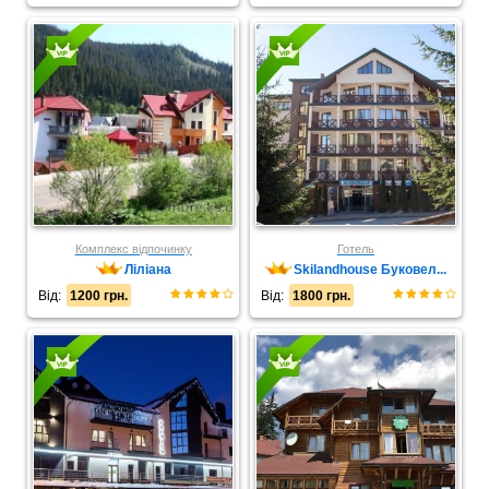
Комплекс відпочинку
Готель
Ліліана
Skilandhouse Буковел...
Від:
1200 грн.
Від:
1800 грн.