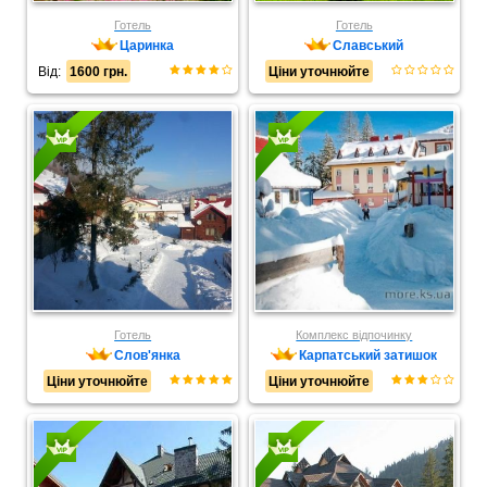
Готель
Готель
Царинка
Славський
Від:
1600 грн.
Ціни уточнюйте
Готель
Комплекс відпочинку
Слов'янка
Карпатський затишок
Ціни уточнюйте
Ціни уточнюйте