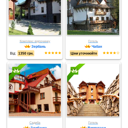
Комплекс відпочинку
Готель
Зербань
Чабан
Від:
1350 грн.
Ціни уточнюйте
Садиба
Готель
Здибанка
Викрутаси