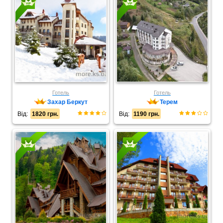
Готель
Готель
Захар Беркут
Терем
Від:
1820 грн.
Від:
1190 грн.