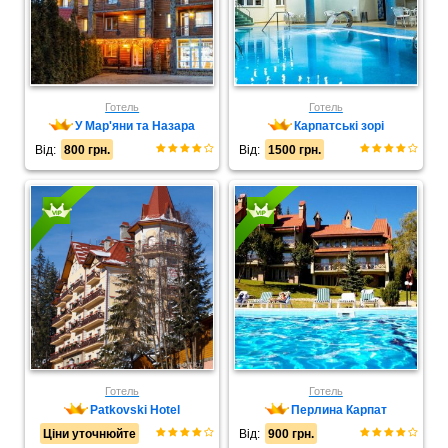
Готель
Готель
У Мар'яни та Назара
Карпатські зорі
Від:
800 грн.
Від:
1500 грн.
Готель
Готель
Patkovski Hotel
Перлина Карпат
Ціни уточнюйте
Від:
900 грн.