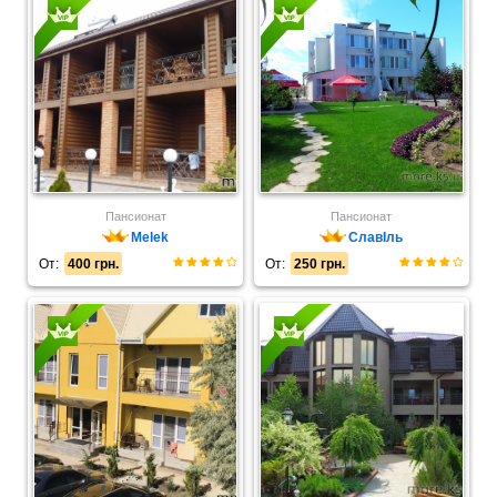
Пансионат
Пансионат
Melek
СлавІль
От:
400 грн.
От:
250 грн.