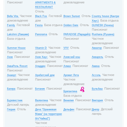
Пансионат
домовладение
APARTMENTS &
RESTAURANT
Отель
Частное
Гостевой
Отель
Bella Vita
Black Fox
Brown Sunset
Country house (Кантри
домовладение
дом
База отдыха
Хаус)
Гостевой
База отдыха
Отель
Family
Fiesta
Golden Gate
GUNESH (Гюнеш)
дом
Пансионат
Отель
Lakshmi (Лакшми)
Panorama
PARADISE (Парадайз)
Rushana (Рушана)
База отдыха
Пансионат
Частное
домовладение
Частное
Отель
Пансионат
Summer House
Vitamin D
VVV
Авиатор
Пансионат
домовладение
Пансионат
Частное
Отель
Азов
Азов Хаус
Азовский кош
Акварель
домовладение
Пансионат
Пансионат
Пансионат
Отель
АкваРель Resort
Аладдин
Алмаз
Амина
Пансионат
Частное
Частное
Анаюрт
Арабатский дом
Аромат Лета
Ассоль
домовладение
Пансионат
Частное
домовладение
домовладение
Пансионат
Пансионат
Пансионат
Багира
Ботаник
Бульбаш
Бригантина
База отдыха
Частное
Пансионат
Отель
Буревестник
Валентина
Венилия
Виктория
Детский лагерь
домовладение
Отель
Пансионат
Детский
Глория
Дача "Оранжевая
Дельфин
Днепр
лагерь
Мама" (на территории
б/о"Чайка2")
Частное