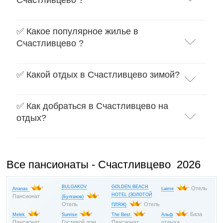
✅ Какое популярное жилье в
Счастливцево ?
✅ Какой отдых в Счастливцево зимой?
✅ Как добраться в Счастливцево на
отдых?
Все пансионаты - Счастливцево 2026
BULGAKOV
GOLDEN BEACH
Отель
Ananas
Laime
HOTEL (ЗОЛОТОЙ
Пансионат
(Булгаков)
Отель
Отель
ПЛЯЖ)
База
Melek
Sunrise
The Best
Альф
Пансионат
Гостевой дом
Пансионат
отдыха