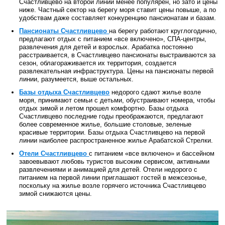
Счастливцево на второй линии менее популярен, но зато и цены
ниже. Частный сектор на берегу моря ставит цены повыше, а по
удобствам даже составляет конкуренцию пансионатам и базам.
Пансионаты Счастливцево
на берегу работают круглогодично,
предлагают отдых с питанием «все включено», СПА-центры,
развлечения для детей и взрослых. Арабатка постоянно
расстраивается, в Счастливцево пансионаты выстраиваются за
сезон, облагораживается их территория, создается
развлекательная инфраструктура. Цены на пансионаты первой
линии, разумеется, выше остальных.
Базы отдыха Счастливцево
недорого сдают жилье возле
моря, принимают семьи с детьми, обустраивают номера, чтобы
отдых зимой и летом прошел комфортно. Базы отдыха
Счастливцево последние годы преображаются, предлагают
более современное жилье, большие столовые, зеленые
красивые территории. Базы отдыха Счастливцево на первой
линии наиболее распространенное жилье Арабатской Стрелки.
Отели Счастливцево
с питанием «все включено» и бассейном
завоевывают любовь туристов высоким сервисом, активными
развлечениями и анимацией для детей. Отели недорого с
питанием на первой линии приглашают гостей в межсезонье,
поскольку на жилье возле горячего источника Счастливцево
зимой снижаются цены.