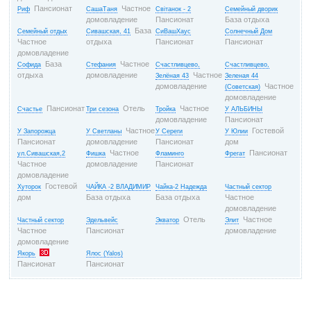
Пансионат
Частное
Риф
СашаТаня
Світанок - 2
Семейный дворик
домовладение
Пансионат
База отдыха
База
Семейный отдых
Сивашская, 41
СиВашХаус
Солнечный Дом
Частное
отдыха
Пансионат
Пансионат
домовладение
База
Частное
Софида
Стефания
Счастливцево,
Счастливцево,
отдыха
домовладение
Частное
Зелёная 43
Зеленая 44
домовладение
Частное
(Советская)
домовладение
Пансионат
Отель
Частное
Счастье
Три сезона
Тройка
У АЛЬБИНЫ
домовладение
Пансионат
Частное
Гостевой
У Запорожца
У Светланы
У Сереги
У Юлии
Пансионат
домовладение
Пансионат
дом
Частное
Пансионат
ул.Сивашская,2
Фишка
Фламинго
Фрегат
Частное
домовладение
Пансионат
домовладение
Гостевой
Хуторок
ЧАЙКА -2 ВЛАДИМИР
Чайка-2 Надежда
Частный сектор
дом
База отдыха
База отдыха
Частное
домовладение
Отель
Частное
Частный сектор
Эдельвейс
Экватор
Элит
Частное
Пансионат
домовладение
домовладение
Якорь
Ялос (Yalos)
Пансионат
Пансионат