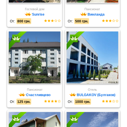
Гостевой дом
Пансионат
Sunrise
Винланда
От:
800 грн.
От:
500 грн.
Пансионат
Отель
Счастливцево
BULGAKOV (Булгаков)
От:
125 грн.
От:
1000 грн.