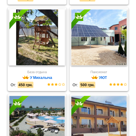
База отдыха
Пансионат
У Михалыча
УЮТ
От:
450 грн.
От:
500 грн.