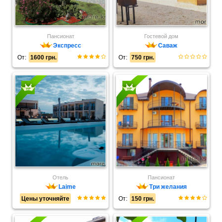
Пансионат
Гостевой дом
Экспресс
Саваж
От:
1600 грн.
От:
750 грн.
Отель
Пансионат
Laime
Три желания
Цены уточняйте
От:
150 грн.