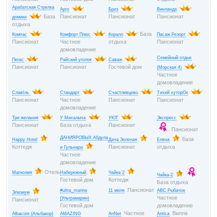
Арабатская Стрелка
Арго
Бриз
Винланда
База
Пансионат
Пансионат
Пансионат
домики
отдыха
База
Компас
Комфорт Плюс
Коралл
Пасаж Резорт
Пансионат
Частное
отдыха
Пансионат
домовладение
Семейный отдых
Пегас
Райский уголок
Саваж
Пансионат
Пансионат
Гостевой дом
(Морская 4)
Частное
домовладение
СлавІль
Стандарт
Счастливцево
Тихий хуторОк
Пансионат
Частное
Пансионат
Пансионат
домовладение
Три желания
У Михалыча
УЮТ
Экспресс
Пансионат
База отдыха
Пансионат
Пансионат
ДАНИЯРОВЫХ Абдула
База
Happy Hotel
Дача Зеленая
Елена
Коттедж
Пансионат
отдыха
и Гульнара
Частное
домовладение
Отель
Магнолия
Набережный
Чайка 2
Чайка-2
Гостевой дом
Коттедж
База отдыха
Пансионат
#ultra_marine
11 миля
ABC Рыбачок
Элизиум
Частное
(Ультрамарин)
Пансионат
Гостевой дом
домовладение
Частное
Вилла
Albacore (Альбакор)
AMAZING
AnNet
Antica