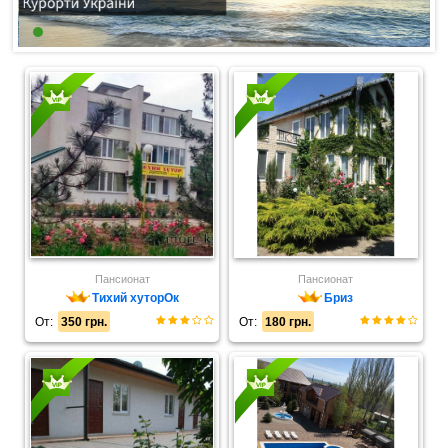
Пансионат
Пансионат
Тихий хуторОк
Бриз
От:
350 грн.
От:
180 грн.