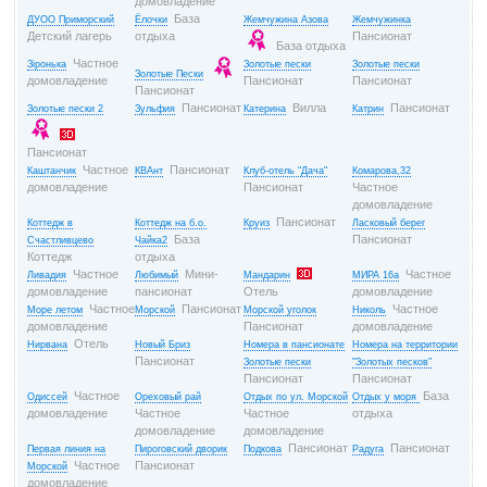
домовладение
База
ДУОО Приморский
Ёлочки
Жемчужина Азова
Жемчужинка
Детский лагерь
отдыха
Пансионат
База отдыха
Частное
Зіронька
Золотые пески
Золотые пески
Золотые Пески
домовладение
Пансионат
Пансионат
Пансионат
Пансионат
Вилла
Пансионат
Золотые пески 2
Зульфия
Катерина
Катрин
Пансионат
Частное
Пансионат
Каштанчик
КВАнт
Клуб-отель "Дача"
Комарова,32
домовладение
Пансионат
Частное
домовладение
Пансионат
Коттедж в
Коттедж на б.о.
Круиз
Ласковый берег
База
Пансионат
Счастливцево
Чайка2
Коттедж
отдыха
Частное
Мини-
Частное
Ливадия
Любимый
Мандарин
МИРА 16а
домовладение
пансионат
Отель
домовладение
Частное
Пансионат
Частное
Море летом
Морской
Морской уголок
Николь
домовладение
Пансионат
домовладение
Отель
Нирвана
Новый Бриз
Номера в пансионате
Номера на территории
Пансионат
Золотые пески
"Золотых песков"
Пансионат
Пансионат
Частное
База
Одиссей
Ореховый рай
Отдых по ул. Морской
Отдых у моря
домовладение
Частное
Частное
отдыха
домовладение
домовладение
Пансионат
Пансионат
Первая линия на
Пироговский дворик
Подкова
Радуга
Частное
Пансионат
Морской
домовладение