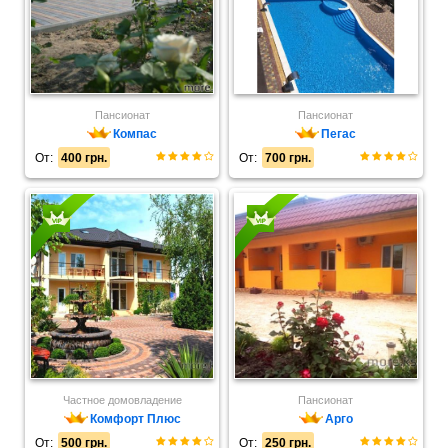
Пансионат
Пансионат
Компас
Пегас
От:
400 грн.
От:
700 грн.
Частное домовладение
Пансионат
Комфорт Плюс
Арго
От:
500 грн.
От:
250 грн.