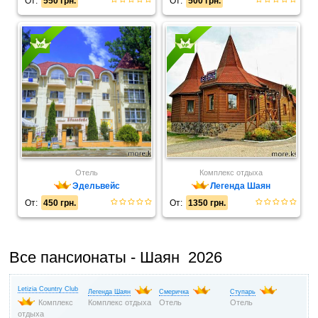
От:
550 грн.
От:
500 грн.
Отель
Комплекс отдыха
Эдельвейс
Легенда Шаян
От:
450 грн.
От:
1350 грн.
Все пансионаты - Шаян 2026
Letizia Country Club
Легенда Шаян
Смеричка
Ступарь
Комплекс
Комплекс отдыха
Отель
Отель
отдыха