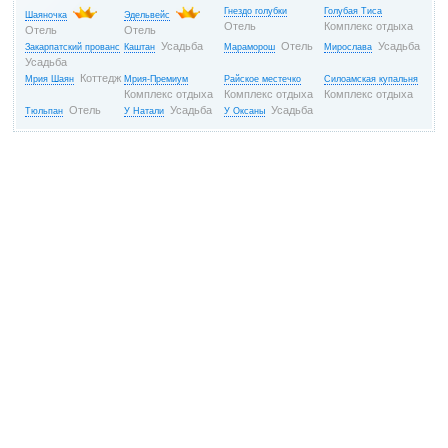
Гнездо голубки
Голубая Тиса
Шаяночка
Эдельвейс
Отель
Комплекс отдыха
Отель
Отель
Усадьба
Отель
Усадьба
Закарпатский прованс
Каштан
Мараморош
Мирослава
Усадьба
Коттедж
Мрия Шаян
Мрия-Премиум
Райское местечко
Силоамская купальня
Комплекс отдыха
Комплекс отдыха
Комплекс отдыха
Отель
Усадьба
Усадьба
Тюльпан
У Натали
У Оксаны