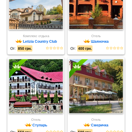
Комплекс отдыха
Отель
Letizia Country Club
Шаяночка
От:
850 грн.
От:
400 грн.
Отель
Отель
Ступарь
Смеричка