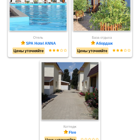
Отель
База отдыха
SPA Hotel ANNA
Абордаж
Цены уточняйте
Цены уточняйте
Коттедж
Five
Цены уточняйте