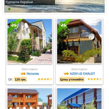
База отдыха
База отдыха
Наталка
AZOV LE CHALET
От:
120 грн.
Цены уточняйте