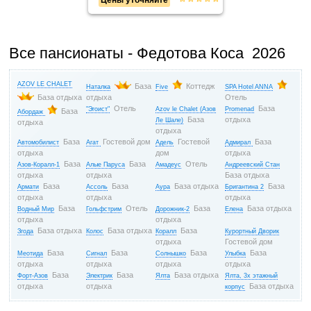
Все пансионаты - Федотова Коса 2026
AZOV LE CHALET
База
Коттедж
Наталка
Five
SPA Hotel ANNA
База отдыха
отдыха
Отель
Отель
База
"Эгоист"
Azov le Chalet (Азов
Promenad
База
Абордаж
База
отдыха
Ле Шале)
отдыха
отдыха
База
Гостевой дом
Гостевой
База
Автомобилист
Агат
Адель
Адмирал
отдыха
дом
отдыха
База
База
Отель
Азов-Коралл-1
Алые Паруса
Амадеус
Андреевский Стан
отдыха
отдыха
База отдыха
База
База
База отдыха
База
Армати
Ассоль
Аура
Бригантина 2
отдыха
отдыха
отдыха
База
Отель
База
База отдыха
Водный Мир
Гольфстрим
Дорожник-2
Елена
отдыха
отдыха
База отдыха
База отдыха
База
Згода
Колос
Коралл
Курортный Дворик
отдыха
Гостевой дом
База
База
База
База
Меотида
Сигнал
Солнышко
Улыбка
отдыха
отдыха
отдыха
отдыха
База
База
База отдыха
Форт-Азов
Электрик
Ялта
Ялта, 3х этажный
отдыха
отдыха
База отдыха
корпус