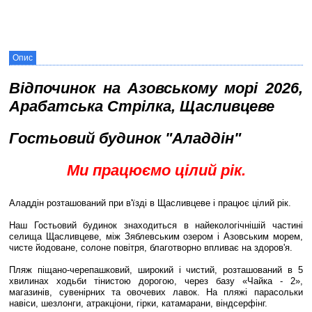
Опис
Відпочинок на Азовському морі 2026,
Арабатська Стрілка, Щасливцеве
Гостьовий будинок "Аладдін"
Ми працюємо цілий рік.
Аладдін розташований при в'їзді в Щасливцеве і працює цілий рік.
Наш Гостьовий будинок знаходиться в найекологічнішій частині
селища Щасливцеве, між Зяблевським озером і Азовським морем,
чисте йодоване, солоне повітря, благотворно впливає на здоров'я.
Пляж піщано-черепашковий, широкий і чистий, розташований в 5
хвилинах ходьби тінистою дорогою, через базу «Чайка - 2»,
магазинів, сувенірних та овочевих лавок. На пляжі парасольки
навіси, шезлонги, атракціони, гірки, катамарани, віндсерфінг.