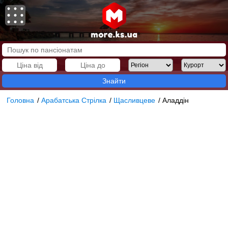
Знайти
Головна
/
Арабатська Стрілка
/
Щасливцеве
/
Аладдін