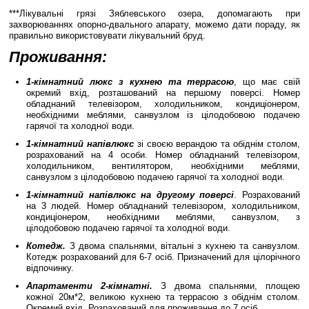
***Лікувальні грязі Зяблевського озера, допомагають при
захворюваннях опорно-двального апарату, можемо дати пораду, як
правильно використовувати лікувальний бруд.
Проживання:
1-кімнатний люкс з кухнею та террасою
, що має свій
окремий вхід, розташований на першому поверсі. Номер
обладнаний телевізором, холодильником, кондиціонером,
необхідними меблями, санвузлом із цілодобовою подачею
гарячої та холодної води.
1-кімнатний напівлюкс
зі своєю верандою та обіднім столом,
розрахований на 4 особи. Номер обладнаний телевізором,
холодильником, вентилятором, необхідними меблями,
санвузлом з цілодобовою подачею гарячої та холодної води.
1-кімнатний напівлюкс на другому поверсі
. Розрахований
на 3 людей. Номер обладнаний телевізором, холодильником,
кондиціонером, необхідними меблями, санвузлом, з
цілодобовою подачею гарячої та холодної води.
Котедж.
З двома спальнями, вітальні з кухнею та санвузлом.
Котедж розрахований для 6-7 осіб. Призначений для цілорічного
відпочинку.
Апартаменти 2-кімнатні.
З двома спальнями, площею
кожної 20м*2, великою кухнею та террасою з обіднім столом.
Окремий вхід. Розрахований для проживання до 7 осіб.