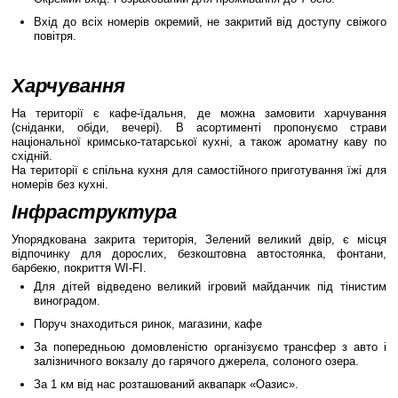
Вхід до всіх номерів окремий, не закритий від доступу свіжого
повітря.
Харчування
На території є кафе-їдальня, де можна замовити харчування
(сніданки, обіди, вечері). В асортименті пропонуємо страви
національної кримсько-татарської кухні, а також ароматну каву по
східній.
На території є спільна кухня для самостійного приготування їжі для
номерів без кухні.
Інфраструктура
Упорядкована закрита територія, Зелений великий двір, є місця
відпочинку для дорослих, безкоштовна автостоянка, фонтани,
барбекю, покриття WI-FI.
Для дітей відведено великий ігровий майданчик під тінистим
виноградом.
Поруч знаходиться ринок, магазини, кафе
За попередньою домовленістю організуємо трансфер з авто і
залізничного вокзалу до гарячого джерела, солоного озера.
За 1 км від нас розташований аквапарк «Оазис».