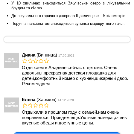
У 10 хвилинах знаходиться Зяблівське озеро з лікувальним
брудом та сіллю.
До лікувального гарячого джерела Щасливцеве – 5 кілометрів.
Поруч із пансіонатом знаходиться зупинка маршрутного таксі.
Диана
(Винница)
17.05.2021
Отдыхаем в Аладине сейчас с детьми. Очень
довольны,прекрасная детская площадка для
детей,комфортный номер с кухней,шикарный двор.
Рекомендуем
Елена
(Харьков)
14.12.2020
Отдыхали в прошлом году с семьёй,нам очень
понравилось. Приедем ещё.Уютные номера ,очень
вкусные обеды и доступные цены.