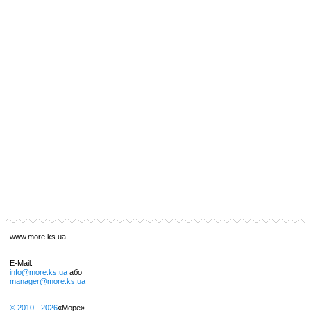
www.more.ks.ua
E-Mail:
info@more.ks.ua
або
manager@more.ks.ua
© 2010 -
2026
«Море»