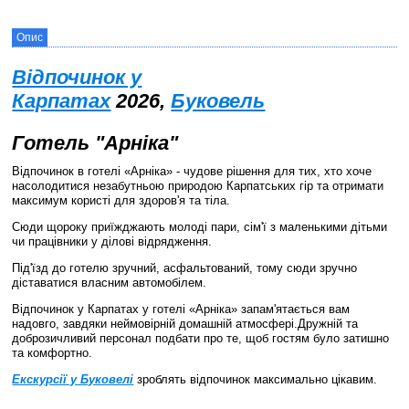
Опис
Відпочинок у
Карпатах
2026,
Буковель
Готель "Арніка"
Відпочинок в готелі «Арніка» - чудове рішення для тих, хто хоче
насолодитися незабутньою природою Карпатських гір та отримати
максимум користі для здоров'я та тіла.
Сюди щороку приїжджають молоді пари, сім'ї з маленькими дітьми
чи працівники у ділові відрядження.
Під'їзд до готелю зручний, асфальтований, тому сюди зручно
діставатися власним автомобілем.
Відпочинок у Карпатах у готелі «Арніка» запам'ятається вам
надовго, завдяки неймовірній домашній атмосфері.Дружній та
доброзичливий персонал подбати про те, щоб гостям було затишно
та комфортно.
Екскурсії у Буковелі
зроблять відпочинок максимально цікавим.