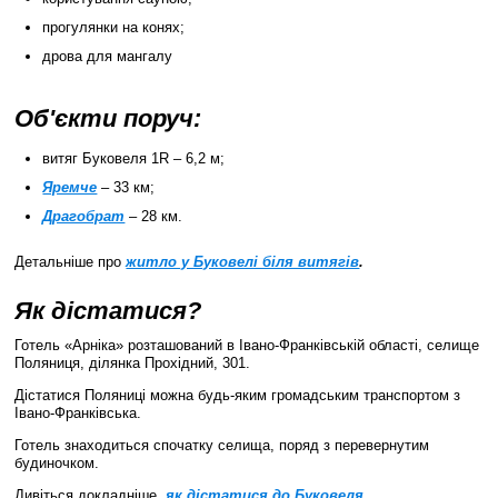
прогулянки на конях;
дрова для мангалу
Об'єкти поруч:
витяг Буковеля 1R – 6,2 м;
Яремче
– 33 км;
Драгобрат
– 28 км.
Детальніше про
житло у Буковелі біля витягів
.
Як дістатися?
Готель «Арніка» розташований в Івано-Франківській області, селище
Поляниця, ділянка Прохідний, 301.
Дістатися Поляниці можна будь-яким громадським транспортом з
Івано-Франківська.
Готель знаходиться спочатку селища, поряд з перевернутим
будиночком.
Дивіться докладніше,
як дістатися до Буковеля
.