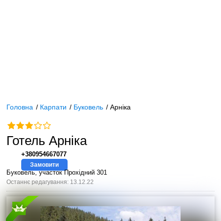
Головна
/
Карпати
/
Буковель
/
Арніка
Готель Арніка
+380954667077
Замовити
Буковель, участок Прохідний 301
Останнє редагування: 13.12.22