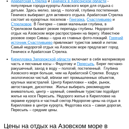
Арабатская Стрелка
и
Геническ в Херсонской области
-
популярные города-курорты Азовского моря для отдыха с
детьми. Здесь мелко, заход – пологий, глубина постепенная.
Геническ выбирают для активного отдыха. Арабатская Стрелка
состоит из курортных поселков -
Генгорка
,
Счастливцево
и
Стрелковое
. В Генгорке – самая маленькая глубина, в
Стрелковом бывают резкие перепады глубины. Недорогой
отдых на Азовском море распространен на берегу. Известное
розовое озеро Сиваш – одна из главных фото-локаций.
Горячий
источник Счастливцево
привлекает туристов зимой и летом.
Самый недорогой отдых на Азовском море предлагает город
Геническ и Арабатская Стрелка.
Кирилловка Запорожской области
включает в себя материковую
часть и песчаные косы – Федотову и
Пересыпь
. Берег песчано-
ракушечный, заход в воду – пологий, постепенный. Глубина
Азовского моря больше, чем на Арабатской Стрелке. Воздух
экологически чистый, вблизи нет промышленных объектов,
крупных магистралей. Центр Кирилловки – кафе, рынок,
автостанция, дискотеки. Жилье выбирать рекомендуем
внимательно, центр – шумный, семейным туристам подойдет
жилье на косе Пересыпь. Недорого жилье в Кирилловке на
окраине курорта и частный сектор.Недорогие цены на отдых в
Кирилловке в центре курорта, Федотова коса – самая дорогая,
Пересыпь – средние цены.
Цены на отдых на Азовском море в