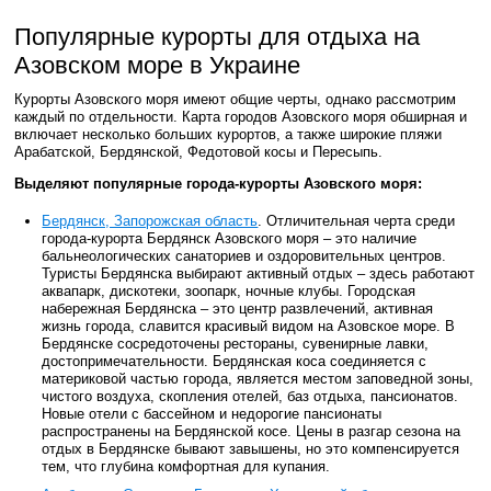
Популярные курорты для отдыха на
Азовском море в Украине
Курорты Азовского моря имеют общие черты, однако рассмотрим
каждый по отдельности. Карта городов Азовского моря обширная и
включает несколько больших курортов, а также широкие пляжи
Арабатской, Бердянской, Федотовой косы и Пересыпь.
Выделяют популярные города-курорты Азовского моря:
Бердянск, Запорожская область
. Отличительная черта среди
города-курорта Бердянск Азовского моря – это наличие
бальнеологических санаториев и оздоровительных центров.
Туристы Бердянска выбирают активный отдых – здесь работают
аквапарк, дискотеки, зоопарк, ночные клубы. Городская
набережная Бердянска – это центр развлечений, активная
жизнь города, славится красивый видом на Азовское море. В
Бердянске сосредоточены рестораны, сувенирные лавки,
достопримечательности. Бердянская коса соединяется с
материковой частью города, является местом заповедной зоны,
чистого воздуха, скопления отелей, баз отдыха, пансионатов.
Новые отели с бассейном и недорогие пансионаты
распространены на Бердянской косе. Цены в разгар сезона на
отдых в Бердянске бывают завышены, но это компенсируется
тем, что глубина комфортная для купания.