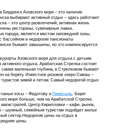
а Бердянск Азовского моря – это наличие
янска выбирают активный отдых – здесь работают
ска – это центр развлечений, активная жизнь
очены рестораны, сувенирные лавки,
ю города, является местом заповедной зоны,
 с бассейном и недорогие пансионаты
дянске бывают завышены, но это компенсируется
курорты Азовского моря для отдыха с детьми.
я активного отдыха. Арабатская Стрелка состоит
 – самая маленькая глубина, в Стрелковом бывают
н на берегу. Известное розовое озеро Сиваш –
 туристов зимой и летом. Самый недорогой отдых
счаные косы – Федотову и
Пересыпь
. Берег
кого моря больше, чем на Арабатской Стрелке.
магистралей. Центр Кирилловки – кафе, рынок,
р – шумный, семейным туристам подойдет жилье
тный сектор.Недорогие цены на отдых в
средние цены.