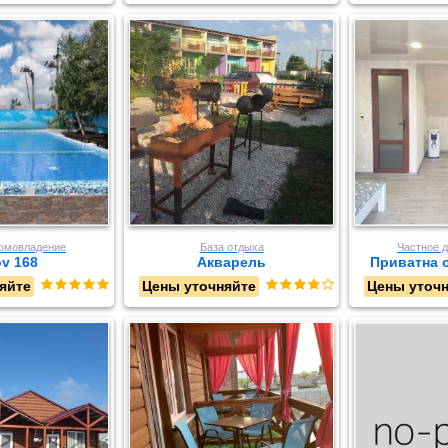
домовладение
База отдыха
Частное 
v 168
Акварель
Приватна о
яйте
Цены уточняйте
Цены уточ