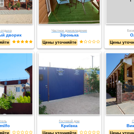
 отдыха
Частное домовладение
База
ый дворик
Зіронька
О
яйте
Цены уточняйте
Цены уточ
тель
Гостевой дом
О
milfo
Криївка
Вик
яйте
Цены уточняйте
Цены уточ