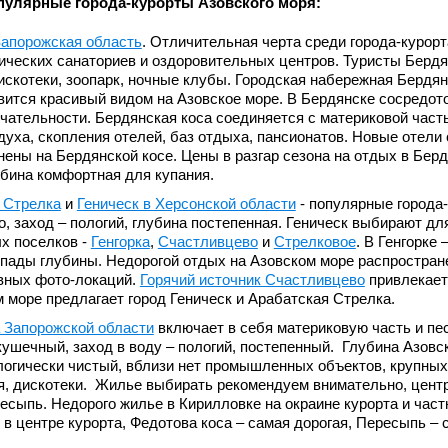
улярные города-курорты Азовского моря:
Запорожская область
. Отличительная черта среди города-курорт
ических санаториев и оздоровительных центров. Туристы Берд
искотеки, зоопарк, ночные клубы. Городская набережная Бердян
авится красивый видом на Азовское море. В Бердянске сосредот
чательности. Бердянская коса соединяется с материковой часть
духа, скопления отелей, баз отдыха, пансионатов. Новые отели
нены на Бердянской косе. Цены в разгар сезона на отдых в Бер
убина комфортная для купания.
 Стрелка
и
Геническ в Херсонской области
- популярные города-
, заход – пологий, глубина постепенная. Геническ выбирают дл
ых поселков -
Генгорка
,
Счастливцево
и
Стрелковое
. В Генгорке
епады глубины. Недорогой отдых на Азовском море распростране
авных фото-локаций.
Горячий источник Счастливцево
привлекает
 море предлагает город Геническ и Арабатская Стрелка.
 Запорожской области
включает в себя материковую часть и пе
кушечный, заход в воду – пологий, постепенный. Глубина Азовс
логически чистый, вблизи нет промышленных объектов, крупных 
я, дискотеки. Жилье выбирать рекомендуем внимательно, цент
ресыпь. Недорого жилье в Кирилловке на окраине курорта и час
в центре курорта, Федотова коса – самая дорогая, Пересыпь – 