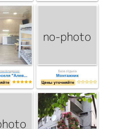
домовладение
База отдыха
селя "Алев...
Монтажник
няйте
Цены уточняйте