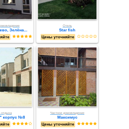
домовладение
Отель
во, Зелёна...
Star fish
няйте
Цены уточняйте
 отдыха
Частное домовладение
" корпус №8
Максимус
няйте
Цены уточняйте