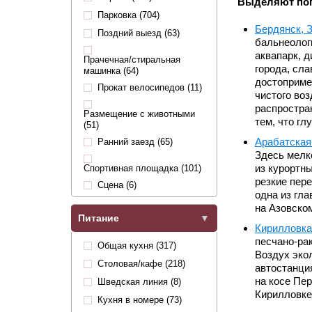
Выделяют поп
Парковка (704)
Бердянск, 
Поздний выезд (63)
бальнеолог
аквапарк, д
Прачечная/стиральная
города, сл
машинка (64)
достоприме
Прокат велосипедов (11)
чистого воз
распростра
Размещение с животными
тем, что гл
(51)
Арабатская
Ранний заезд (65)
Здесь мелко
из курортн
Спортивная площадка (101)
резкие пер
Сцена (6)
одна из гл
на Азовском
Питание
Кирилловка
песчано-ра
Общая кухня (317)
Воздух эко
Столовая/кафе (218)
автостанци
на косе Пе
Шведская линия (8)
Кирилловке 
Кухня в номере (73)