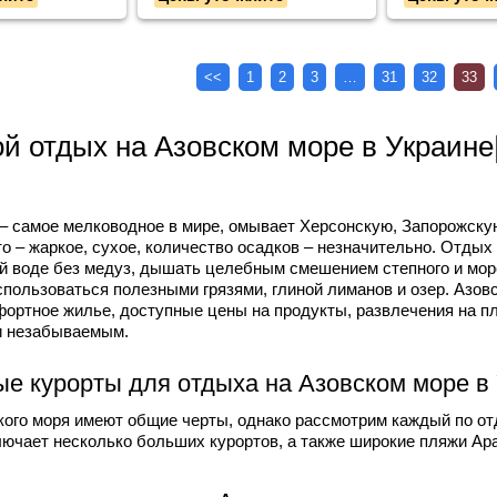
<<
1
2
3
…
31
32
33
й отдых на Азовском море в Украине|
в
– самое мелководное в мире, омывает Херсонскую, Запорожску
о – жаркое, сухое, количество осадков – незначительно. Отды
й воде без медуз, дышать целебным смешением степного и морс
спользоваться полезными грязями, глиной лиманов и озер. Азов
фортное жилье, доступные цены на продукты, развлечения на п
и незабываемым.
е курорты для отдыха на Азовском море в
ого моря имеют общие черты, однако рассмотрим каждый по отд
ючает несколько больших курортов, а также широкие пляжи Ара