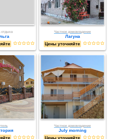
 отдыха
Частное домовладение
льга
Лагуна
няйте
Цены уточняйте
тель
Частное домовладение
тория
July morning
няйте
Цены уточняйте