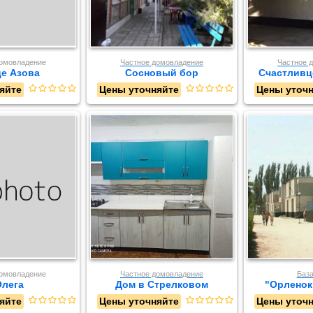
домовладение
Частное домовладение
Частное 
е Азова
Сосновый бор
Счастливце
яйте
Цены уточняйте
Цены уточ
домовладение
Частное домовладение
База
Олега
Дом в Стрелковом
"Орленок
яйте
Цены уточняйте
Цены уточ