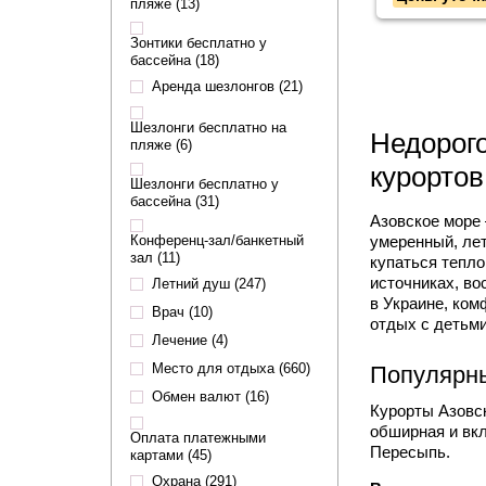
пляже (13)
Зонтики бесплатно у
бассейна (18)
Аренда шезлонгов (21)
Шезлонги бесплатно на
Недорого
пляже (6)
курорто
Шезлонги бесплатно у
бассейна (31)
Азовское море 
Конференц-зал/банкетный
умеренный, лет
зал (11)
купаться тепло
источниках, во
Летний душ (247)
в Украине, ком
Врач (10)
отдых с детьм
Лечение (4)
Место для отдыха (660)
Популярны
Обмен валют (16)
Курорты Азовск
обширная и вкл
Оплата платежными
Пересыпь.
картами (45)
Охрана (291)