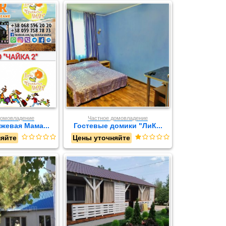
домовладение
Частное домовладение
жевая Мама...
Гостевые домики "ЛиК...
няйте
Цены уточняйте