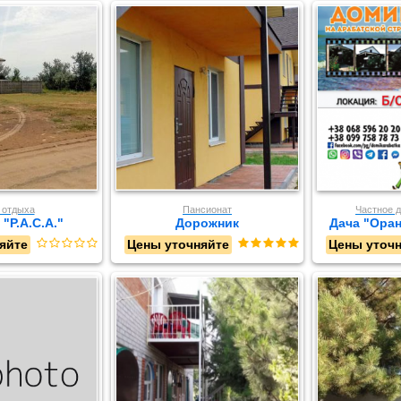
 отдыха
Пансионат
Частное 
"Р.А.С.А."
Дорожник
Дача "Оран
яйте
Цены уточняйте
Цены уточ