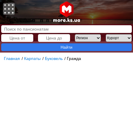
Найти
Главная
/
Карпаты
/
Буковель
/
Гражда