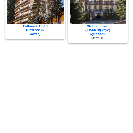
Patkovski Hotel
Skilandhouse
(Патковски
(Скиленд хаус)
Хотел)
Буковель
мест: 40