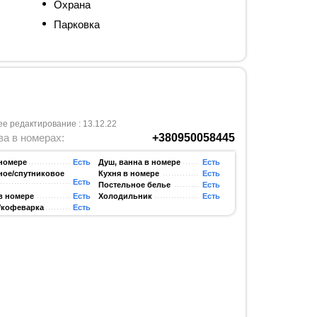
Охрана
Парковка
е редактирование : 13.12.22
а в номерах:
+380950058445
 номере
Есть
Душ, ванна в номере
Есть
ное/спутниковое
Кухня в номере
Есть
Есть
Постельное белье
Есть
в номере
Есть
Холодильник
Есть
/кофеварка
Есть