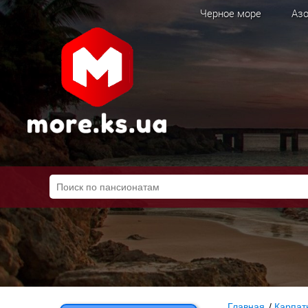
Черное море
Азо
Главная
/
Карпат