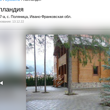
пландия
7-а, с. Поляница, Ивано-Франковская обл.
ование: 13.12.22