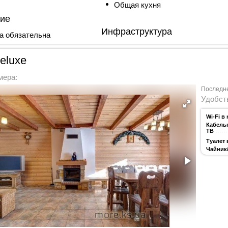
Общая кухня
ие
Инфраструктура
а обязательна
eluxe
мера:
Последне
Удобств
Wi-Fi в
Кабель
ТВ
Туалет 
Чайник