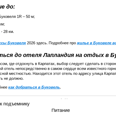
е до:
уковеля 1R – 50 м;
км;
а
- 28 км.
ассы Буковеля
2026 здесь. Подробнее про
жилье в Буковеле 
ться до отеля Лапландия на отдых в Б
сом, где отдохнуть в Карпатах, выбор следует сделать в сторо
й отель непосредственно в самом сердце всем известного горн
сной местностью. Находится этот отель по адресу улица Карпат
ть не должно.
бнее
как добраться в Буковель
.
 к подъемнику
Питание