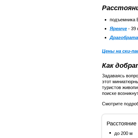
Расстояни
подъемника Б
Яремче
- 39 
Драгобрат
Цены на ски-п
Как добра
Задаваясь вопро
этот миниатюрны
туристов живопи
поиске возникну
Смотрите подро
Расстояние
до 200 м