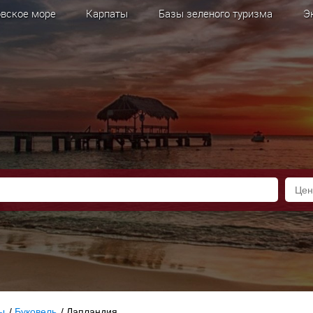
вское море
Карпаты
Базы зеленого туризма
Э
ы
/
Буковель
/
Лапландия