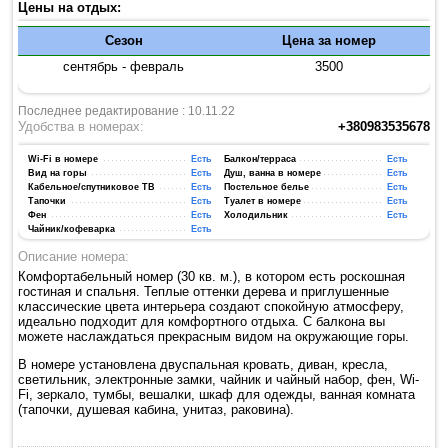
Цены на отдых:
Сезон
Цена за номер
сентябрь - февраль
3500
Последнее редактирование : 10.11.22
Удобства в номерах:
+380983535678
Wi-Fi в номере
Есть
Балкон/терраса
Есть
Вид на горы
Есть
Душ, ванна в номере
Есть
Кабельное/спутниковое ТВ
Есть
Постельное белье
Есть
Тапочки
Есть
Туалет в номере
Есть
Фен
Есть
Холодильник
Есть
Чайник/кофеварка
Есть
Описание номера:
Комфортабельный номер (30 кв. м.), в котором есть роскошная
гостиная и спальня. Теплые оттенки дерева и приглушенные
классические цвета интерьера создают спокойную атмосферу,
идеально подходит для комфортного отдыха. С балкона вы
можете наслаждаться прекрасным видом на окружающие горы.
В номере установлена двуспальная кровать, диван, кресла,
светильник, электронные замки, чайник и чайный набор, фен, Wi-
Fi, зеркало, тумбы, вешалки, шкаф для одежды, ванная комната
(тапочки, душевая кабина, унитаз, раковина).