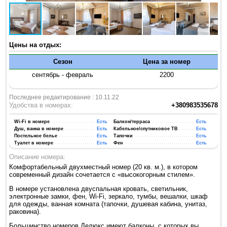
Цены на отдых:
Сезон
Цена за номер
сентябрь - февраль
2200
Последнее редактирование : 10.11.22
Удобства в номерах:
+380983535678
Wi-Fi в номере
Есть
Балкон/терраса
Есть
Душ, ванна в номере
Есть
Кабельное/спутниковое ТВ
Есть
Постельное белье
Есть
Тапочки
Есть
Туалет в номере
Есть
Фен
Есть
Описание номера:
Комфортабельный двухместный номер (20 кв. м.), в котором
современный дизайн сочетается с «высокогорным стилем».
В номере установлена двуспальная кровать, светильник,
электронные замки, фен, Wi-Fi, зеркало, тумбы, вешалки, шкаф
для одежды, ванная комната (тапочки, душевая кабина, унитаз,
раковина).
Большинство номеров Делюкс имеют балконы, с которых вы