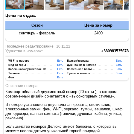
Цены на отдых:
Сезон
Цена за номер
сентябрь - февраль
2400
Последнее редактирование : 10.11.22
Удобства в номерах:
+380983535678
Wi-Fi в номере
Есть
Балкон/терраса
Есть
Вид на горы
Есть
Душ, ванна в номере
Есть
Кабельное/спутниковое ТВ
Есть
Постельное белье
Есть
Тапочки
Есть
Туалет в номере
Есть
Фен
Есть
Описание номера:
Комфортабельный двухместный номер (20 кв. м.), в котором
современный дизайн сочетается с «высокогорным стилем».
В номере установлена двуспальная кровать, светильник,
электронные замки, фен, Wi-Fi, зеркало, тумбы, вешалки, шкаф
для одежды, ванная комната (тапочки, душевая кабина, унитаз,
раковина).
Большинство номеров Делюкс имеют балконы, с которых вы
можете наслаждаться уникальной горной природой.