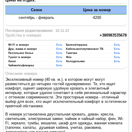
Цены на отдых:
Сезон
Цена за номер
сентябрь - февраль
4200
Последнее редактирование : 10.11.22
Удобства в номерах:
+380983535678
Wi-Fi в номере
Есть
Балкон/терраса
Есть
Душ, ванна в номере
Есть
Кабельное/спутниковое ТВ
Есть
Постельное белье
Есть
Тапочки
Есть
Туалет в номере
Есть
Фен
Есть
Халат
Есть
Холодильник
Есть
Чайник/кофеварка
Есть
Описание номера:
Эксклюзивный номер (40 кв. м.), в котором могут могут
разместиться до четырех гостей одновременно. Те, кто ищет
комфорт, оценят широкую удобную кровать и элегантный
интерьер, которые удачно сочетают в себе региональный характер
с оттенком современности. Эти просторные номера - отличный
выбор для всех, кто ищет исключительный комфорт в эстетически
приятной обстановке.
В номере установлена двуспальная кровать, диван, кресла,
светильник, электронные замки, чайник и чайный набор, фен, Wi-
Fi, зеркало, тумбы, вешалки, шкаф для одежды, ванная комната
(тапочки, халаты, душевая кабина, унитаз, раковина,
дополнительная ванная комната).