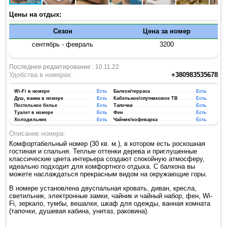
Цены на отдых:
Сезон
Цена за номер
сентябрь - февраль
3200
Последнее редактирование : 10.11.22
Удобства в номерах:
+380983535678
Wi-Fi в номере
Есть
Балкон/терраса
Есть
Душ, ванна в номере
Есть
Кабельное/спутниковое ТВ
Есть
Постельное белье
Есть
Тапочки
Есть
Туалет в номере
Есть
Фен
Есть
Холодильник
Есть
Чайник/кофеварка
Есть
Описание номера:
Комфортабельный номер (30 кв. м.), в котором есть роскошная
гостиная и спальня. Теплые оттенки дерева и приглушенные
классические цвета интерьера создают спокойную атмосферу,
идеально подходит для комфортного отдыха. С балкона вы
можете наслаждаться прекрасным видом на окружающие горы.
В номере установлена двуспальная кровать, диван, кресла,
светильник, электронные замки, чайник и чайный набор, фен, Wi-
Fi, зеркало, тумбы, вешалки, шкаф для одежды, ванная комната
(тапочки, душевая кабина, унитаз, раковина).