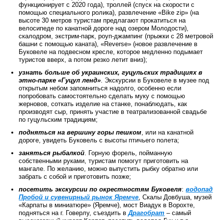
функционирует с 2020 года), троллей (спуск на скорости с
помощью специального ролика), развлечение «Bike zip» (на
высоте 30 метров туристам предлагают прокатиться на
велосипеде по канатной дороге над озером Молодости),
скалодром, экстрим-парк, роуп-джампинг (прыжки с 28 метровой
башни с помощью каната), «Reverse» (новое развлечение в
Буковеле на подвесном кресле, которое медленно подымает
туристов вверх, а потом резко летит вниз);
узнать больше об украинских, гуцульских традициях в
этно-парке «Гуцул ленд»
. Экскурсии в Буковеле в музее под
открытым небом запомниться надолго, особенно если
попробовать самостоятельно сделать муку с помощью
жерновов, соткать изделие на станке, понаблюдать, как
производят сыр, принять участие в театрализованной свадьбе
по гуцульским традициям;
подняться на вершину горы пешком
, или на канатной
дороге, увидеть Буковель с высоты птичьего полета;
заняться рыбалкой
. Горную форель, пойманную
собственными руками, туристам помогут приготовить на
мангале. По желанию, можно выпустить рыбку обратно или
забрать с собой и приготовить позже;
посетить экскурсии по окрестностям Буковеля
:
водопад
Пробой и сувенирный рынок Яремче
, Скалы Довбуша, музей
«Карпаты в миниатюре» (Яремче), мост Виадук в Ворохте,
подняться на г. Говерлу, съездить в
Драгобрат
– самый