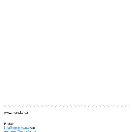
www.more.ks.ua
E-Mail:
info@more.ks.ua
или
manager@more.ks.ua