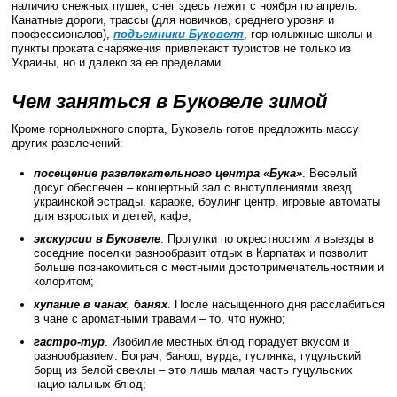
наличию снежных пушек, снег здесь лежит с ноября по апрель.
Канатные дороги, трассы (для новичков, среднего уровня и
профессионалов),
подъемники Буковеля
, горнолыжные школы и
пункты проката снаряжения привлекают туристов не только из
Украины, но и далеко за ее пределами.
Чем заняться в Буковеле зимой
Кроме горнолыжного спорта, Буковель готов предложить массу
других развлечений:
посещение развлекательного центра «Бука»
. Веселый
досуг обеспечен – концертный зал с выступлениями звезд
украинской эстрады, караоке, боулинг центр, игровые автоматы
для взрослых и детей, кафе;
экскурсии в Буковеле
. Прогулки по окрестностям и выезды в
соседние поселки разнообразит отдых в Карпатах и позволит
больше познакомиться с местными достопримечательностями и
колоритом;
купание в чанах, банях
. После насыщенного дня расслабиться
в чане с ароматными травами – то, что нужно;
гастро-тур
. Изобилие местных блюд порадует вкусом и
разнообразием. Бограч, банош, вурда, гуслянка, гуцульский
борщ из белой свеклы – это лишь малая часть гуцульских
национальных блюд;