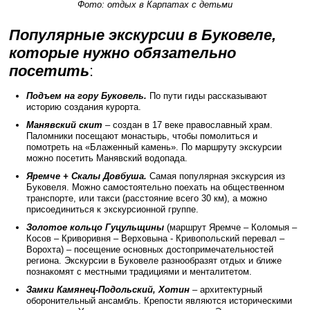
Фото: отдых в Карпатах с детьми
Популярные экскурсии в Буковеле,
которые нужно обязательно
посетить
:
Подъем на гору Буковель.
По пути гиды рассказывают
историю создания курорта.
Манявский скит
– создан в 17 веке православный храм.
Паломники посещают монастырь, чтобы помолиться и
помотреть на «Блаженный камень». По маршруту экскурсии
можно посетить Манявский водопада.
Яремче + Скалы Довбуша.
Самая популярная экскурсия из
Буковеля. Можно самостоятельно поехать на общественном
транспорте, или такси (расстояние всего 30 км), а можно
присоединиться к экскурсионной группе.
Золотое кольцо Гуцульщины
(маршрут Яремче – Коломыя –
Косов – Криворивня – Верховына - Кривопольский перевал –
Ворохта) – посещение основных достопримечательностей
региона. Экскурсии в Буковеле разнообразят отдых и ближе
познакомят с местными традициями и менталитетом.
Замки Камянец-Подольский, Хотин
– архитектурный
оборонительный ансамбль. Крепости являются историческими