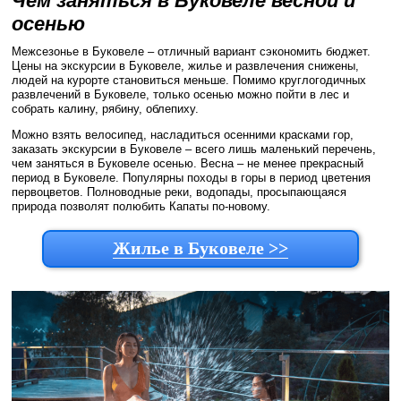
Чем заняться в Буковеле весной и
осенью
Межсезонье в Буковеле – отличный вариант сэкономить бюджет.
Цены на экскурсии в Буковеле, жилье и развлечения снижены,
людей на курорте становиться меньше. Помимо круглогодичных
развлечений в Буковеле, только осенью можно пойти в лес и
собрать калину, рябину, облепиху.
Можно взять велосипед, насладиться осенними красками гор,
заказать экскурсии в Буковеле – всего лишь маленький перечень,
чем заняться в Буковеле осенью. Весна – не менее прекрасный
период в Буковеле. Популярны походы в горы в период цветения
первоцветов. Полноводные реки, водопады, просыпающаяся
природа позволят полюбить Капаты по-новому.
Жилье в Буковеле >>