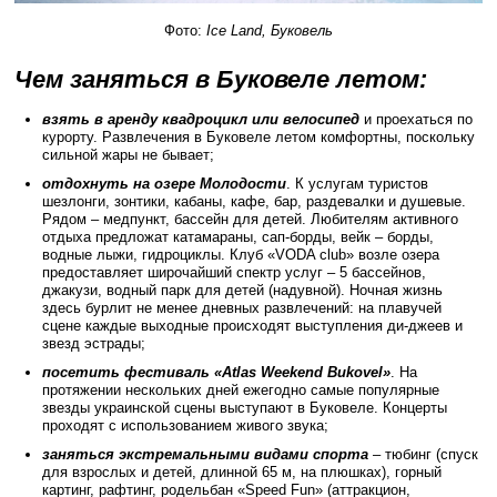
Фото:
Ice Land, Буковель
Чем заняться в Буковеле летом:
взять в аренду квадроцикл или велосипед
и проехаться по
курорту. Развлечения в Буковеле летом комфортны, поскольку
сильной жары не бывает;
отдохнуть на озере Молодости
. К услугам туристов
шезлонги, зонтики, кабаны, кафе, бар, раздевалки и душевые.
Рядом – медпункт, бассейн для детей. Любителям активного
отдыха предложат катамараны, сап-борды, вейк – борды,
водные лыжи, гидроциклы. Клуб «VODA club» возле озера
предоставляет широчайший спектр услуг – 5 бассейнов,
джакузи, водный парк для детей (надувной). Ночная жизнь
здесь бурлит не менее дневных развлечений: на плавучей
сцене каждые выходные происходят выступления ди-джеев и
звезд эстрады;
посетить фестиваль «Atlas Weekend Bukovel»
. На
протяжении нескольких дней ежегодно самые популярные
звезды украинской сцены выступают в Буковеле. Концерты
проходят с использованием живого звука;
заняться экстремальными видами спорта
– тюбинг (спуск
для взрослых и детей, длинной 65 м, на плюшках), горный
картинг, рафтинг, родельбан «Speed ​​Fun» (аттракцион,