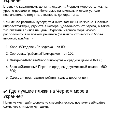
Украине
В связи с карантином, цены на отдых на Черном море остались на
уровне прошлого года. Некоторые пансионаты и отели успели
незначительно поднять стоимость до карантина.
Чем менее развитый курорт, тем ниже там цены на жилье. Наличие
инфраструктуры, удобств в номере, удаленность от берега, а также
тип питания влияют на цены. Курорты Черного моря можно
расположить в условном рейтинге (от низкой стоимости к более
высокой, грн./чел.):
Хорлы/Скадовск/Лебедевка – от 80;
Сергеевка/Грибовка/Приморское – от 100;
Лазурное/Коблево/Каролино-Бугаз – средние цены 200-350;
Затока/Железный Порт – в среднем двухместный номер – 600-
800;
Одесса – возглавляет рейтинг самых дорогих цен.
✔️ Где лучшие пляжи на Черном море в
Украине?
Понятие «лучший» довольно специфическое, поэтому выбирайте
сами, что считаете лучшими: