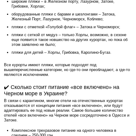
широкие пляжи – в Железном порту, Лазурном, Затоке,
Грибовке, Хорлах;
оборудованные пляжи с барами и шезлонгами – Затока,
Железный Порт, Лазурное, Черноморск, Коблево;
пляжи с отметкой «Голубой флаг» – Затока и Черноморск;
пляжи с сеткой от медуз – только Хорлы, возможно, в сезоне
еще появится такое новшество на других курортах, но пока об
этом заявлено не было;
пляжи для детей – Хорлы, Грибовка, Каролино-Бугаз.
Все курорты имеют пляжи, которые подходят под
вышеперечисленные категории, но где-то они преобладают, а где-то
являются исключением.
✔️ Сколько стоит питание «все включено» на
Черном море в Украине?
В связи с карантином, многие отели на отечественных курортах
отказываются от концепции питания «все включено», или будут
адаптировать ее под новые реалии. Самое большее количество
отелей «все включено» на Черном море сосредоточено в Одессе и
Затоке.
Комплексное трехразовое питание на одного человека в
среднем – 250-300 грн.