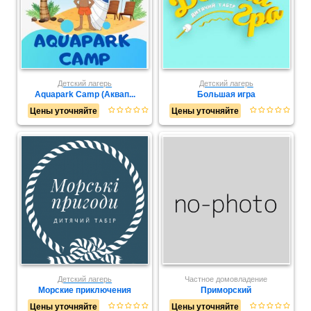
Детский лагерь
Детский лагерь
Aquapark Camp (Аквап...
Большая игра
Цены уточняйте
Цены уточняйте
Детский лагерь
Частное домовладение
Морские приключения
Приморский
Цены уточняйте
Цены уточняйте