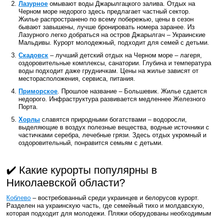
Лазурное
омывают воды Джарылгацкого залива. Отдых на
Черном море недорого здесь предлагает частный сектор.
Жилье распространено по всему побережью, цены в сезон
бывают завышены, лучше бронировать номера заранее. Из
Лазурного легко добраться на остров Джарылгач – Украинские
Мальдивы. Курорт молодежный, подходит для семей с детьми.
Скадовск
– лучший детский отдых на Черном море – лагеря,
оздоровительные комплексы, санатории. Глубина и температура
воды подходит даже грудничкам. Цены на жилье зависят от
месторасположения, сервиса, питания.
Приморское
. Прошлое название – Большевик. Жилье сдается
недорого. Инфраструктура развивается медленнее Железного
Порта.
Хо
рл
ы
славятся природными богатствами – водоросли,
выделяющие в воздух полезные вещества, водные источники с
частичками серебра, лечебные грязи. Здесь отдых укромный и
оздоровительный, понравится семьям с детьми.
✔️ Какие курорты популярны в
Николаевской области?
Коблево
– востребованный среди украинцев и белорусов курорт.
Разделен на украинскую часть, где семейный тихо и молдавскую,
которая подходит для молодежи. Пляжи оборудованы необходимым