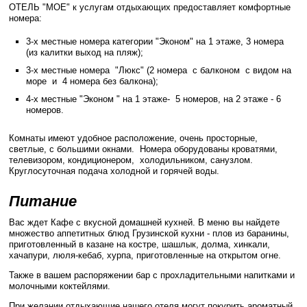
ОТЕЛЬ "МОЕ" к услугам отдыхающих предоставляет комфортные
номера:
3-х местные номера категории "Эконом" на 1 этаже, 3 номера
(из калитки выход на пляж);
3-х местные номера "Люкс" (2 номера с балконом с видом на
море и 4 номера без балкона);
4-х местные "Эконом " на 1 этаже- 5 номеров, на 2 этаже - 6
номеров.
Комнаты имеют удобное расположение, очень просторные,
светлые, с большими окнами. Номера оборудованы кроватями,
телевизором, кондиционером, холодильником, санузлом.
Круглосуточная подача холодной и горячей воды.
Питание
Вас ждет Кафе с вкусной домашней кухней. В меню вы найдете
множество аппетитных блюд Грузинской кухни - плов из баранины,
приготовленный в казане на костре, шашлык, долма, хинкали,
хачапури, люля-кебаб, хурпа, приготовленные на открытом огне.
Также в вашем распоряжении бар с прохладительными напитками и
молочными коктейлями.
При желании отдыхающие нашего отеля могут покурить ароматный