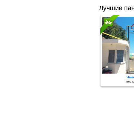
Лучшие пан
Чай
мест: