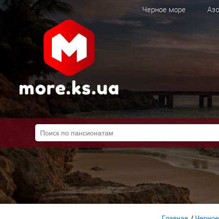
Черное море
Азо
Главная
/
Черное