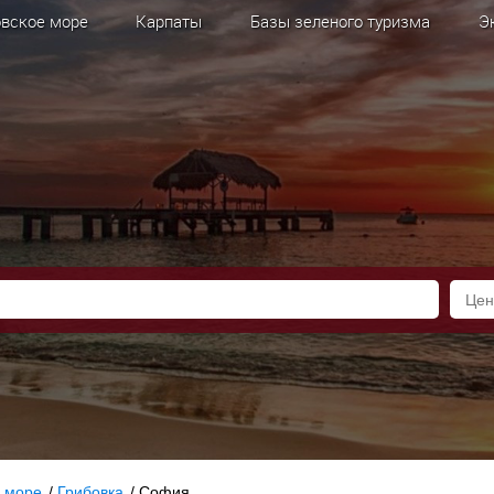
вское море
Карпаты
Базы зеленого туризма
Э
 море
/
Грибовка
/
София