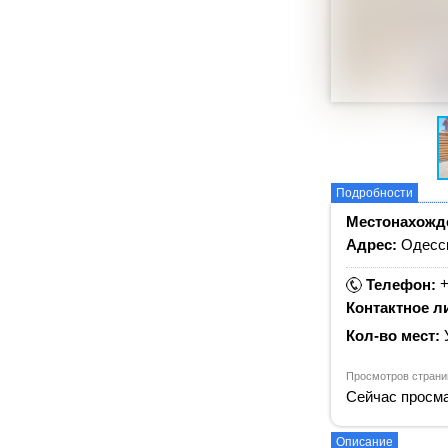
Подробности
Местонахожд
Адрес:
Одесск
+
Телефон:
Контактное л
Кол-во мест:
Просмотров страни
Сейчас просма
Описание