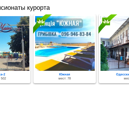
сионаты курорта
ка-2
Южная
Одесск
 502
мест: 78
мес