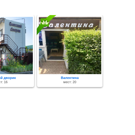
ий дворик
Валентина
Во
т: 16
мест: 20