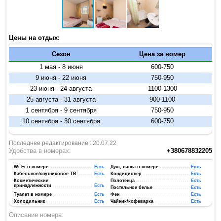
Цены на отдых:
Сезон
Цена за номер
1 мая - 8 июня
600-750
9 июня - 22 июня
750-950
23 июня - 24 августа
1100-1300
25 августа - 31 августа
900-1100
1 сентября - 9 сентября
750-950
10 сентября - 30 сентября
600-750
Последнее редактирование : 20.07.22
Удобства в номерах:
+380678832205
Wi-Fi в номере
Есть
Душ, ванна в номере
Есть
Кабельное/спутниковое ТВ
Есть
Кондиционер
Есть
Косметические
Полотенца
Есть
принадлежности
Есть
Постельное белье
Есть
Туалет в номере
Есть
Фен
Есть
Холодильник
Есть
Чайник/кофеварка
Есть
Описание номера: