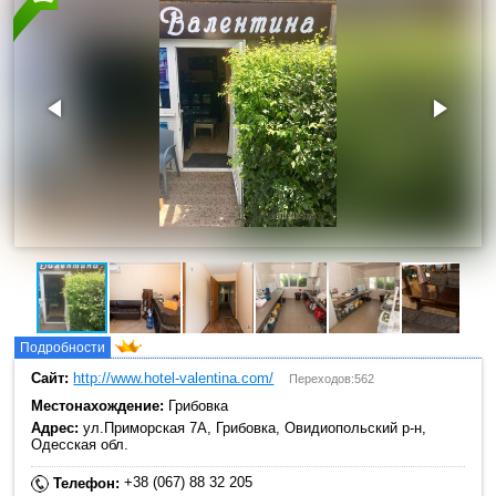
Подробности
Сайт:
http://www.hotel-valentina.com/
Переходов:562
Местонахождение:
Грибовка
Адрес:
ул.Приморская 7А, Грибовка, Овидиопольский р-н,
Одесская обл.
+38 (067) 88 32 205
Телефон: