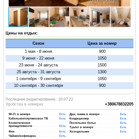
Цены на отдых:
Сезон
Цена за номер
1 мая - 8 июня
900
9 июня - 22 июня
1050
23 июня - 24 августа
1500
25 августа - 31 августа
1300
1 сентября - 9 сентября
1050
10 сентября - 30 сентября
900
Последнее редактирование : 20.07.22
Удобства в номерах:
+380678832205
Wi-Fi в номере
Есть
Душ, ванна в номере
Есть
Кабельное/спутниковое ТВ
Есть
Кондиционер
Есть
Косметические
Постельное белье
Есть
принадлежности
Есть
Туалет в номере
Есть
Фен
Есть
Холодильник
Есть
Чайник/кофеварка
Есть