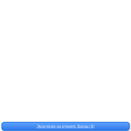
Экскурсии на курорте Хорлы (
1
)