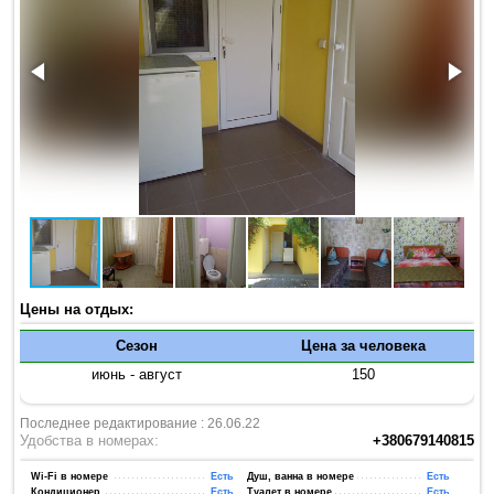
Цены на отдых:
Сезон
Цена за человека
июнь - август
150
Последнее редактирование : 26.06.22
Удобства в номерах:
+380679140815
Wi-Fi в номере
Есть
Душ, ванна в номере
Есть
Кондиционер
Есть
Туалет в номере
Есть