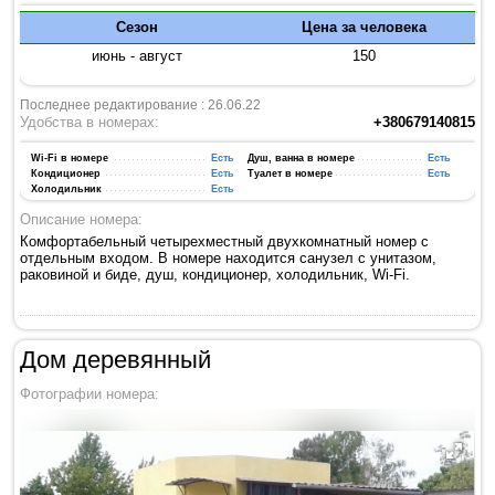
Сезон
Цена за человека
июнь - август
150
Последнее редактирование : 26.06.22
Удобства в номерах:
+380679140815
Wi-Fi в номере
Есть
Душ, ванна в номере
Есть
Кондиционер
Есть
Туалет в номере
Есть
Холодильник
Есть
Описание номера:
Комфортабельный четырехместный двухкомнатный номер с
отдельным входом. В номере находится санузел с унитазом,
раковиной и биде, душ, кондиционер, холодильник, Wi-Fi.
Дом деревянный
Фотографии номера: