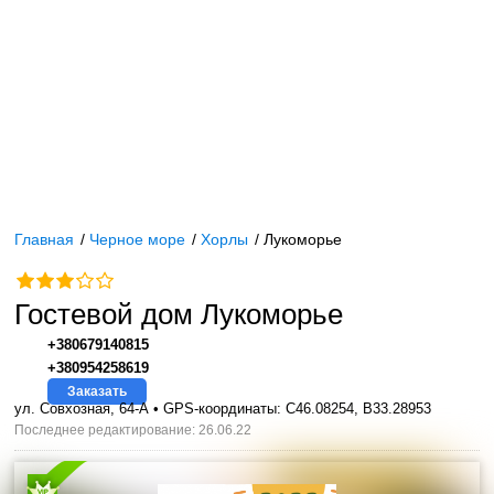
Главная
/
Черное море
/
Хорлы
/
Лукоморье
Гостевой дом Лукоморье
+380679140815
+380954258619
Заказать
ул. Совхозная, 64-А • GPS-координаты: C46.08254, B33.28953
Последнее редактирование: 26.06.22