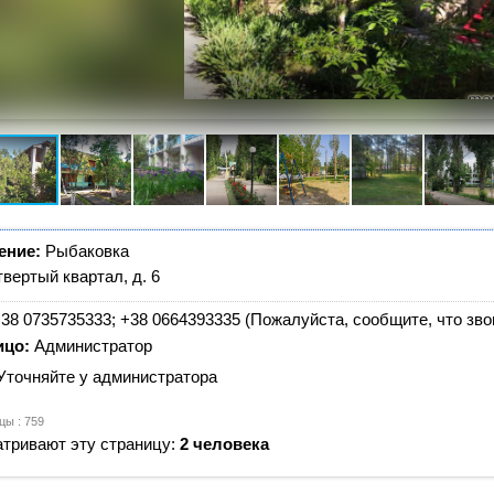
ение:
Рыбаковка
твертый квартал, д. 6
38 0735735333; +38 0664393335 (Пожалуйста, сообщите, что звон
ицо:
Администратор
Уточняйте у администратора
цы : 759
тривают эту страницу:
2 человека