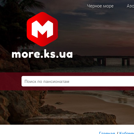
Черное море
Азо
Главная
/
Коблев