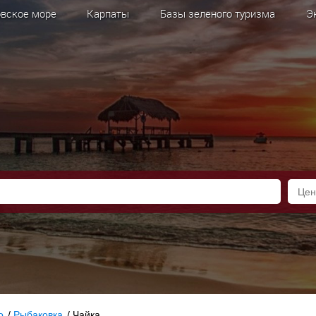
вское море
Карпаты
Базы зеленого туризма
Э
о
/
Рыбаковка
/
Чайка