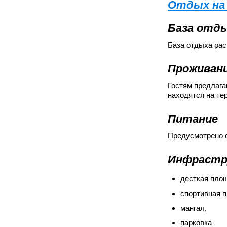
Отдых на
База отды
База отдыха рас
Проживан
Гостям предлага
находятся на те
Питание
Предусмотрено с
Инфрастр
десткая площ
спортивная 
мангал,
парковка