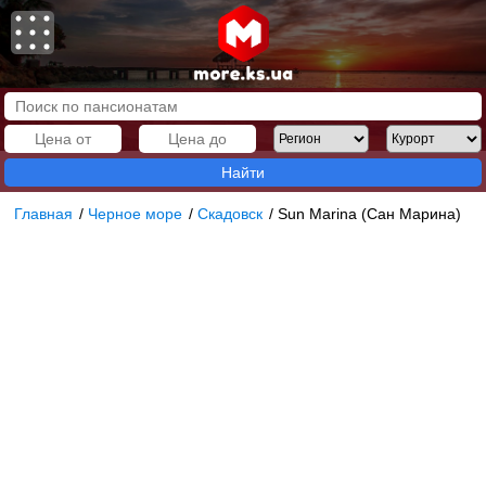
Найти
Главная
/
Черное море
/
Скадовск
/
Sun Marina (Сан Марина)