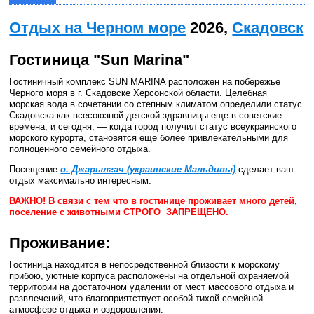
Отдых на Черном море
2026,
Скадовск
Гостиница "Sun Marina"
Гостиничный комплекс SUN MARINA расположен на побережье
Черного моря в г. Скадовске Херсонской области. Целебная
морская вода в сочетании со степным климатом определили статус
Скадовска как всесоюзной детской здравницы еще в советские
времена, и сегодня, — когда город получил статус всеукраинского
морского курорта, становятся еще более привлекательными для
полноценного семейного отдыха.
Посещение
о. Джарылгач (украинские Мальдивы)
сделает ваш
отдых максимально интересным.
ВАЖНО! В связи с тем что в гостинице проживает много детей,
поселение с животными СТРОГО ЗАПРЕЩЕНО.
Проживание:
Гостиница находится в непосредственной близости к морскому
прибою, уютные корпуса расположены на отдельной охраняемой
территории на достаточном удалении от мест массового отдыха и
развлечений, что благоприятствует особой тихой семейной
атмосфере отдыха и оздоровления.