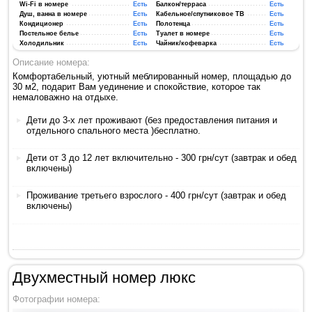
Wi-Fi в номере
Есть
Балкон/терраса
Есть
Душ, ванна в номере
Есть
Кабельное/спутниковое ТВ
Есть
Кондиционер
Есть
Полотенца
Есть
Постельное белье
Есть
Туалет в номере
Есть
Холодильник
Есть
Чайник/кофеварка
Есть
Описание номера:
Комфортабельный, уютный меблированный номер, площадью до
30 м2​, подарит Вам уединение и спокойствие, которое так
немаловажно на отдыхе.
Дети до 3-х лет проживают (без предоставления питания и
отдельного спального места )бесплатно.
Дети от 3 до 12 лет включительно - 300 грн/сут (завтрак и обед
включены)
Проживание третьего взрослого - 400 грн/сут (завтрак и обед
включены)
Двухместный номер люкс
Фотографии номера: