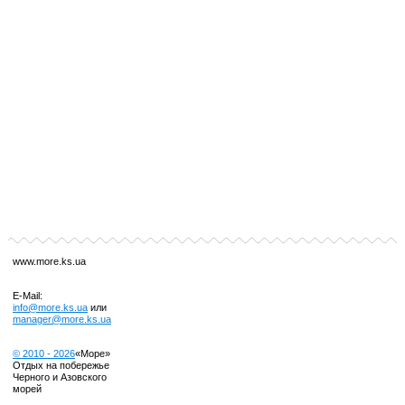
www.more.ks.ua
E-Mail:
info@more.ks.ua
или
manager@more.ks.ua
© 2010 -
2026
«Море»
Отдых на побережье
Черного и Азовского
морей