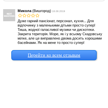
Микола
(Вишгород)
18.08.2019
Дуже гарний пансіонат, персонал, кухня... Для
відпочинку з маленькими дітьми просто супер!
Тиша, жодної галасливої музики чи дискотеки.
Закрита територія. Море, як і у всьому Скадовську
мілке, але це виправлено двома досить хорошими
басейнами. Як на мене то просто супер!
Перейти ко всем отзывам