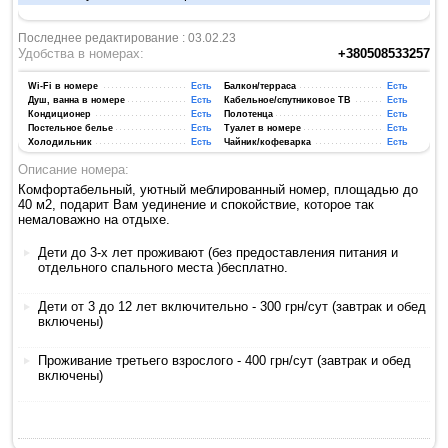
Последнее редактирование : 03.02.23
Удобства в номерах:
+380508533257
Wi-Fi в номере
Есть
Балкон/терраса
Есть
Душ, ванна в номере
Есть
Кабельное/спутниковое ТВ
Есть
Кондиционер
Есть
Полотенца
Есть
Постельное белье
Есть
Туалет в номере
Есть
Холодильник
Есть
Чайник/кофеварка
Есть
Описание номера:
Комфортабельный, уютный меблированный номер, площадью до
40 м2, подарит Вам уединение и спокойствие, которое так
немаловажно на отдыхе.
Дети до 3-х лет проживают (без предоставления питания и
отдельного спального места )бесплатно.
Дети от 3 до 12 лет включительно - 300 грн/сут (завтрак и обед
включены)
Проживание третьего взрослого - 400 грн/сут (завтрак и обед
включены)