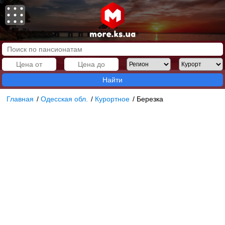
Найти
Главная
/
Одесская обл.
/
Курортное
/
Березка