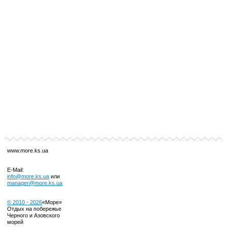
www.more.ks.ua
E-Mail:
info@more.ks.ua
или
manager@more.ks.ua
© 2010 -
2026
«Море»
Отдых на побережье
Черного и Азовского
морей