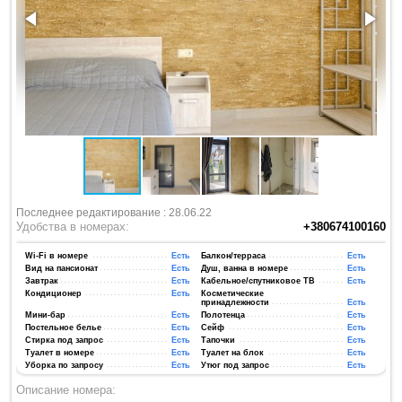
Последнее редактирование : 28.06.22
Удобства в номерах:
+380674100160
Wi-Fi в номере
Есть
Балкон/терраса
Есть
Вид на пансионат
Есть
Душ, ванна в номере
Есть
Завтрак
Есть
Кабельное/спутниковое ТВ
Есть
Кондиционер
Есть
Косметические
принадлежности
Есть
Мини-бар
Есть
Полотенца
Есть
Постельное белье
Есть
Сейф
Есть
Стирка под запрос
Есть
Тапочки
Есть
Туалет в номере
Есть
Туалет на блок
Есть
Уборка по запросу
Есть
Утюг под запрос
Есть
Описание номера: