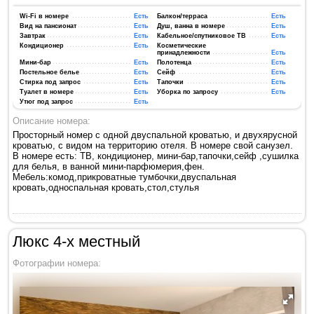
Wi-Fi в номере
Есть
Балкон/терраса
Есть
Вид на пансионат
Есть
Душ, ванна в номере
Есть
Завтрак
Есть
Кабельное/спутниковое ТВ
Есть
Кондиционер
Есть
Косметические
принадлежности
Есть
Мини-бар
Есть
Полотенца
Есть
Постельное белье
Есть
Сейф
Есть
Стирка под запрос
Есть
Тапочки
Есть
Туалет в номере
Есть
Уборка по запросу
Есть
Утюг под запрос
Есть
Описание номера:
Просторный номер с одной двуспальной кроватью, и двухярусной
кроватью, с видом на территорию отеля. В номере свой санузел.
В номере есть: ТВ, кондиционер, мини-бар,тапочки,сейф ,сушилка
для белья, в ванной мини-парфюмерия,фен.
Мебель:комод,прикроватные тумбочки,двуспальная
кровать,односпальная кровать,стол,стулья
Люкс 4-х местный
Фотографии номера: