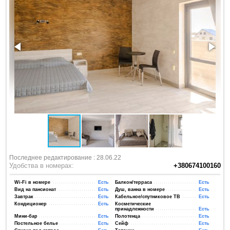
Последнее редактирование : 28.06.22
Удобства в номерах:
+380674100160
Wi-Fi в номере
Есть
Балкон/терраса
Есть
Вид на пансионат
Есть
Душ, ванна в номере
Есть
Завтрак
Есть
Кабельное/спутниковое ТВ
Есть
Кондиционер
Есть
Косметические
принадлежности
Есть
Мини-бар
Есть
Полотенца
Есть
Постельное белье
Есть
Сейф
Есть