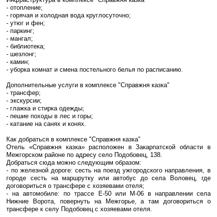
- отопление;
- горячая и холодная вода круглосуточно;
- утюг и фен;
- паркинг;
- мангал;
- библиотека;
- шезлонг;
- камин;
- уборка комнат и смена постельного белья по расписанию.
Дополнительные услуги в комплексе "Справжня казка"
- трансфер;
- экскурсии;
- глажка и стирка одежды;
- пешие походы в лес и горы;
- катание на санях и конях.
Как добраться в комплексе "Справжня казка"
Отель «Справжня казка» расположен в Закарпатской области в
Межгорском районе по адресу село Подобовец, 138.
Добраться сюда можно следующим образом:
- по железной дороге: сесть на поезд ужгородского направления, в
городе сесть на маршрутку или автобус до села Воловец, где
договориться о трансфере с хозяевами отеля;
- на автомобиле: по трассе Е-50 или М-06 в направлении села
Нижние Ворота, повернуть на Межгорье, а там договориться о
трансфере к селу Подобовец с хозяевами отеля.