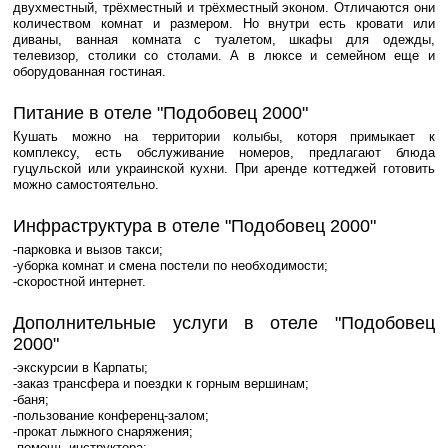
двухместный, трёхместный и трёхместный эконом. Отличаются они
количеством комнат и размером. Но внутри есть кровати или
диваны, ванная комната с туалетом, шкафы для одежды,
телевизор, столики со столами. А в люксе и семейном еще и
оборудованная гостиная.
Питание в отеле "Подобовец 2000"
Кушать можно на территории колыбы, которя примыкает к
комплексу, есть обслуживание номеров, предлагают блюда
гуцульской или украинской кухни. При аренде коттеджей готовить
можно самостоятельно.
Инфраструктура в отеле "Подобовец 2000"
-парковка и вызов такси;
-уборка комнат и смена постели по необходимости;
-скоростной интернет.
Дополнительные услуги в отеле "Подобовец
2000"
-экскурсии в Карпаты;
-заказ трансфера и поездки к горным вершинам;
-баня;
-пользование конференц-залом;
-прокат лыжного снаряжения;
-помощь инструктора;