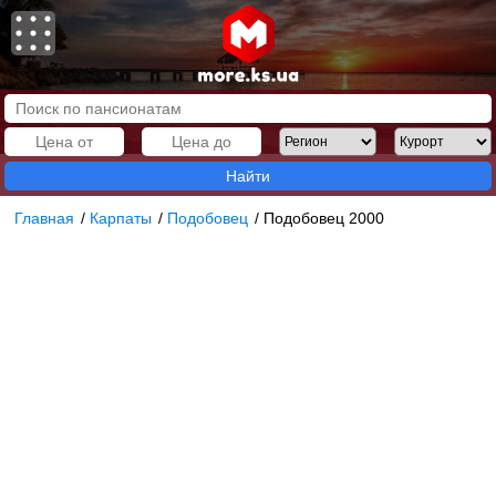
Найти
Главная
/
Карпаты
/
Подобовец
/
Подобовец 2000