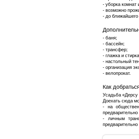
- уборка комнат
- возможно про
- до ближайшего
Дополнительн
- баня;
- бассейн;
- трансфер;
- глажка и стирк
- настольный те
- организация эк
- велопрокат.
Как добраться
Усадьба «Дерсу 
Доехать сюда м
- на обществе
предварительно 
- личным тран
предварительно 