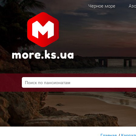
Черное море
Азо
Главная
/
Карпат