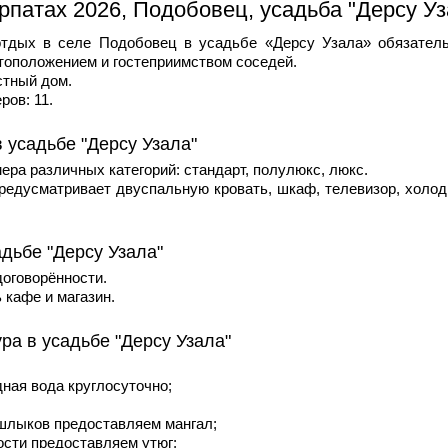
рпатах 2026, Подобовец, усадьба "Дерсу Уз
тдых в селе Подобовец в усадьбе «Дерсу Узала» обязател
тоположением и гостеприимством соседей.
стный дом.
ров: 11.
 усадьбе "Дерсу Узала"
мера различных категорий: стандарт, полулюкс, люкс.
редусматривает двуспальную кровать, шкаф, телевизор, холод
адьбе "Дерсу Узала"
договорённости.
 кафе и магазин.
ра в усадьбе "Дерсу Узала"
дная вода круглосуточно;
шлыков предоставляем мангал;
ости предоставляем утюг;