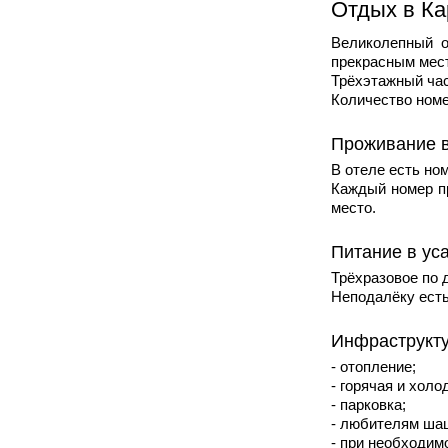
Отдых в Ка
Великолепный о
прекрасным мес
Трёхэтажный ча
Количество номе
Проживание в
В отеле есть но
Каждый номер п
место.
Питание в ус
Трёхразовое по 
Неподалёку есть
Инфраструкту
- отопление;
- горячая и холо
- парковка;
- любителям ша
- при необходим