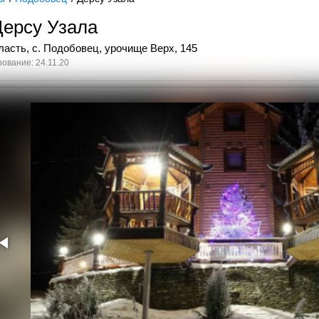
Дерсу Узала
ласть, с. Подобовец, урочище Верх, 145
ование: 24.11.20