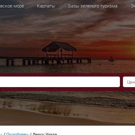
вское море
Карпаты
Базы зеленого туризма
Э
ы
/
Подобовец
/
Дерсу Узала