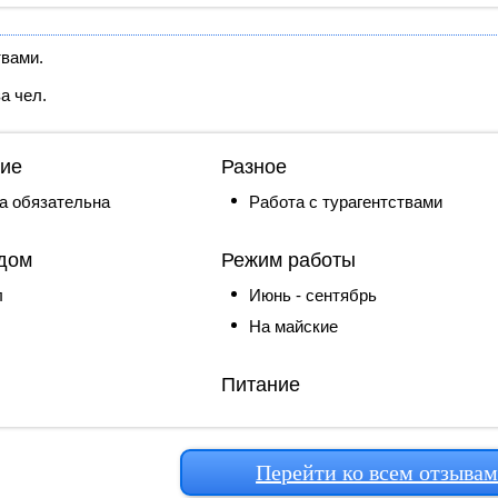
твами.
за чел.
ие
Разное
а обязательна
Работа с турагентствами
дом
Режим работы
л
Июнь - сентябрь
На майские
Питание
Перейти ко всем отзыва