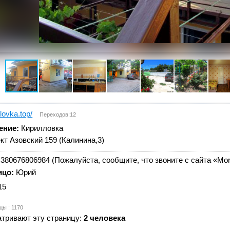
illovka.top/
Переходов:12
ение:
Кирилловка
кт Азовский 159 (Калинина,3)
380676806984 (Пожалуйста, сообщите, что звоните с сайта «Mor
ицо:
Юрий
15
цы : 1170
тривают эту страницу:
2 человека