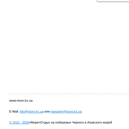
www.more.ks.ua
E-Mail:
info@more.ks.ua
или
manager@more.ks.ua
© 2010 -
2026
«Море»
Отдых на побережье Черного и Азовского морей