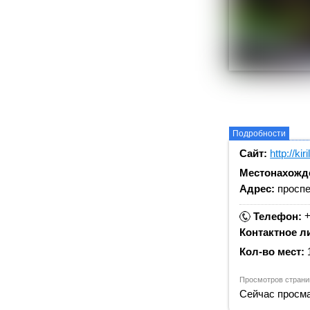
Подробности
Сайт:
http://kir
Местонахожд
Адрес:
проспе
+
Телефон:
Контактное л
Кол-во мест:
Просмотров страни
Сейчас просма