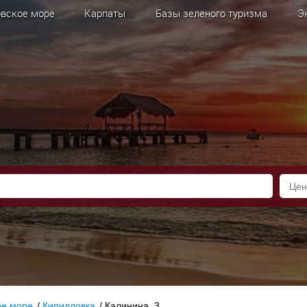
вское море
Карпаты
Базы зеленого туризма
Э
ое море
/
Кирилловка
/
Калинина, 3