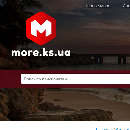
Черное море
Азо
Главная
/
Азовск