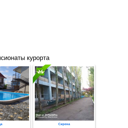
сионаты курорта
да
Сирена