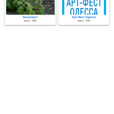
Экономист
Арт-Фест Одесса
мест: 300
мест: 244