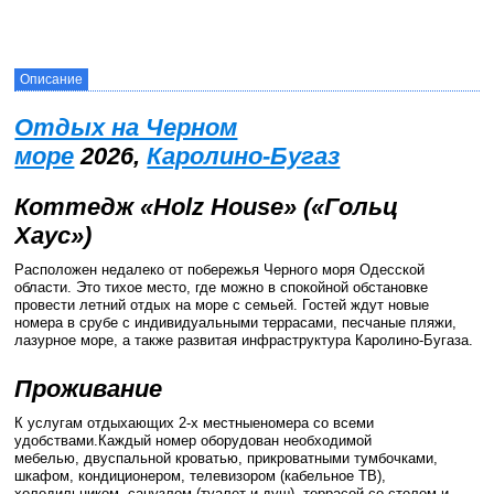
Описание
Отдых на Черном
море
2026,
Каролино-Бугаз
Коттедж «Holz House» («Гольц
Хаус»)
Расположен недалеко от побережья Черного моря Одесской
области. Это тихое место, где можно в спокойной обстановке
провести летний отдых на море с семьей. Гостей ждут новые
номера в срубе с индивидуальными террасами, песчаные пляжи,
лазурное море, а также развитая инфраструктура Каролино-Бугаза.
Проживание
К услугам отдыхающих 2-х местныеномера со всеми
удобствами.Каждый номер оборудован необходимой
мебелью, двуспальной кроватью, прикроватными тумбочками,
шкафом, кондиционером, телевизором (кабельное ТВ),
холодильником, санузлом (туалет и душ), террасой со столом и