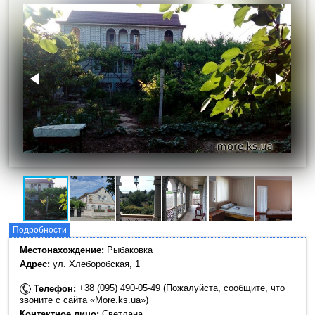
Подробности
Местонахождение:
Рыбаковка
Адрес:
ул. Хлеборобская, 1
+38 (095) 490-05-49 (Пожалуйста, сообщите, что
Телефон:
звоните с сайта «More.ks.ua»)
Контактное лицо:
Светлана