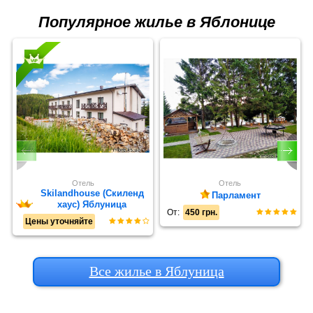
Популярное жилье в Яблонице
Отель
Отель
Skilandhouse (Скиленд
Парламент
хаус) Яблуница
От:
450 грн.
Цены уточняйте
Все жилье в Яблуница