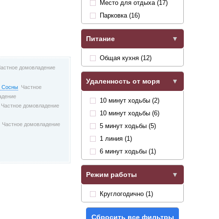
Место для отдыха (17)
Парковка (16)
Питание
Общая кухня (12)
астное домовладение
Удаленность от моря
у Сосны
Частное
адение
10 минут ходьбы (2)
Частное домовладение
10 минут ходьбы (6)
Частное домовладение
5 минут ходьбы (5)
1 линия (1)
6 минут ходьбы (1)
Режим работы
Круглогодично (1)
Сбросить все фильтры