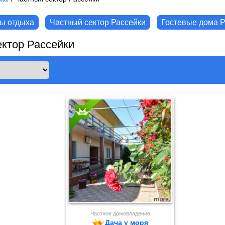
ы отдыха
Частный сектор Рассейки
Гостевые дома Р
ктор Рассейки
Частное домовладение
Дача у моря