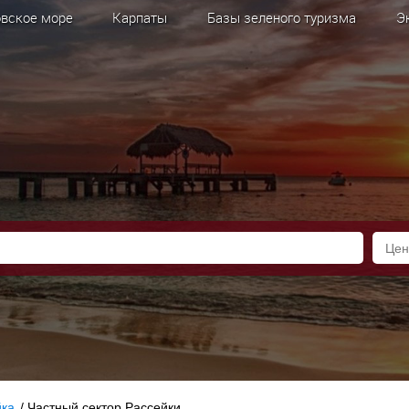
вское море
Карпаты
Базы зеленого туризма
Э
йка
/
Частный сектор Рассейки