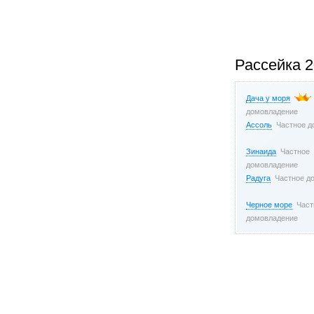
Рассейка 
Дача у моря
домовладение
Ассоль
Частное 
Зинаида
Частное
домовладение
Радуга
Частное д
Черное море
Част
домовладение