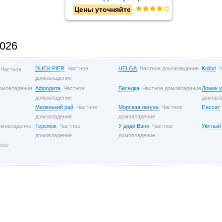
Цены уточняйте
2026
DUCK PIER
Частное
HELGA
Частное домовладение
Kolibri
Ч
Частное
домовладение
домовладение
Афродита
Частное
Беседка
Частное домовладение
Домик 
домовладение
домовл
Маленький рай
Частное
Морская лагуна
Частное
Пассат
домовладение
домовладение
омовладение
Теремок
Частное
У дяди Вани
Частное
Уютный
домовладение
домовладение
ное