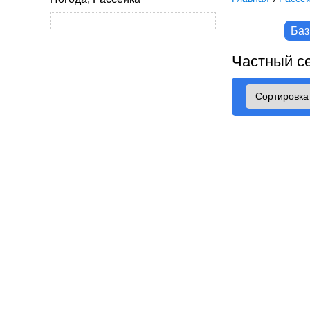
Баз
Частный се