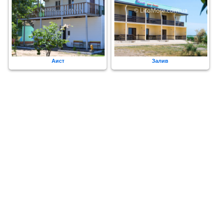
Аист
Залив