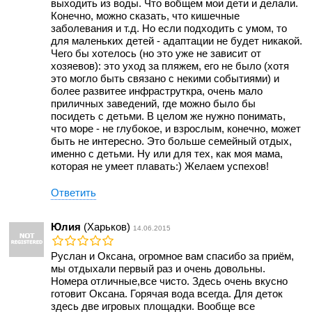
выходить из воды. Что вобщем мои дети и делали.
Конечно, можно сказать, что кишечные
заболевания и т.д. Но если подходить с умом, то
для маленьких детей - адаптации не будет никакой.
Чего бы хотелось (но это уже не зависит от
хозяевов): это уход за пляжем, его не было (хотя
это могло быть связано с некими событиями) и
более развитее инфраструткра, очень мало
приличных заведений, где можно было бы
посидеть с детьми. В целом же нужно понимать,
что море - не глубокое, и взрослым, конечно, может
быть не интересно. Это больше семейный отдых,
именно с детьми. Ну или для тех, как моя мама,
которая не умеет плавать:) Желаем успехов!
Ответить
Юлия
(Харьков)
14.06.2015
Руслан и Оксана, огромное вам спасибо за приём,
мы отдыхали первый раз и очень довольны.
Номера отличные,все чисто. Здесь очень вкусно
готовит Оксана. Горячая вода всегда. Для деток
здесь две игровых площадки. Вообще все