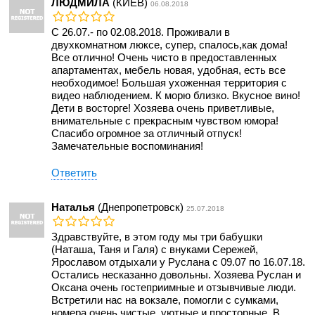
ЛЮДМИЛА
(КИЕВ)
06.08.2018
С 26.07.- по 02.08.2018. Проживали в
двухкомнатном люксе, супер, спалось,как дома!
Все отлично! Очень чисто в предоставленных
апартаментах, мебель новая, удобная, есть все
необходимое! Большая ухоженная территория с
видео наблюдением. К морю близко. Вкусное вино!
Дети в восторге! Хозяева очень приветливые,
внимательные с прекрасным чувством юмора!
Спасибо огромное за отличный отпуск!
Замечательные воспоминания!
Ответить
Наталья
(Днепропетровск)
25.07.2018
Здравствуйте, в этом году мы три бабушки
(Наташа, Таня и Галя) с внуками Сережей,
Ярославом отдыхали у Руслана с 09.07 по 16.07.18.
Остались несказанно довольны. Хозяева Руслан и
Оксана очень гостеприимные и отзывчивые люди.
Встретили нас на вокзале, помогли с сумками,
номера очень чистые, уютные и просторные, В