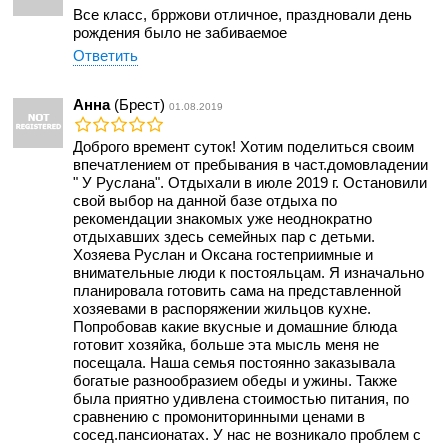
Все класс, брржови отличное, праздновали день
рождения было не забиваемое
Ответить
Анна
(Брест)
01.08.2019
Доброго времент суток! Хотим поделиться своим
впечатлением от пребывания в част.домовладении
" У Руслана". Отдыхали в июле 2019 г. Остановили
свой выбор на данной базе отдыха по
рекомендации знакомых уже неоднократно
отдыхавших здесь семейных пар с детьми.
Хозяева Руслан и Оксана гостеприимные и
внимательные люди к постояльцам. Я изначально
планировала готовить сама на представленной
хозяевами в распоряжении жильцов кухне.
Попробовав какие вкусные и домашние блюда
готовит хозяйка, больше эта мысль меня не
посещала. Наша семья постоянно заказывала
богатые разнообразием обеды и ужины. Также
была приятно удивлена стоимостью питания, по
сравнению с промониторинными ценами в
сосед.пансионатах. У нас не возникало проблем с