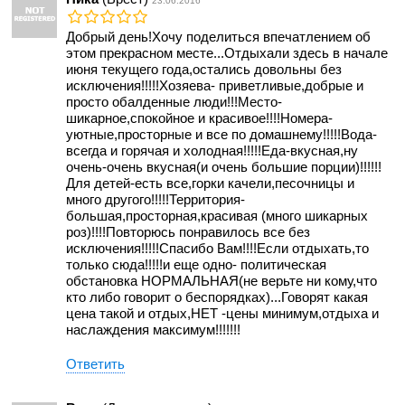
23.06.2016
Добрый день!Хочу поделиться впечатлением об
этом прекрасном месте...Отдыхали здесь в начале
июня текущего года,остались довольны без
исключения!!!!!Хозяева- приветливые,добрые и
просто обалденные люди!!!Место-
шикарное,спокойное и красивое!!!!Номера-
уютные,просторные и все по домашнему!!!!!Вода-
всегда и горячая и холодная!!!!!Еда-вкусная,ну
очень-очень вкусная(и очень большие порции)!!!!!!
Для детей-есть все,горки качели,песочницы и
много другого!!!!!Территория-
большая,просторная,красивая (много шикарных
роз)!!!!Повторюсь понравилось все без
исключения!!!!!Спасибо Вам!!!!Если отдыхать,то
только сюда!!!!!и еще одно- политическая
обстановка НОРМАЛЬНАЯ(не верьте ни кому,что
кто либо говорит о беспорядках)...Говорят какая
цена такой и отдых,НЕТ -цены минимум,отдыха и
наслаждения максимум!!!!!!!
Ответить