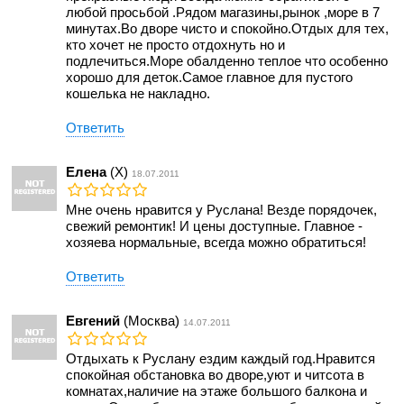
любой просьбой .Рядом магазины,рынок ,море в 7
минутах.Во дворе чисто и спокойно.Отдых для тех,
кто хочет не просто отдохнуть но и
подлечиться.Море обалденно теплое что особенно
хорошо для деток.Самое главное для пустого
кошелька не накладно.
Ответить
Елена
(Х)
18.07.2011
Мне очень нравится у Руслана! Везде порядочек,
свежий ремонтик! И цены доступные. Главное -
хозяева нормальные, всегда можно обратиться!
Ответить
Евгений
(Москва)
14.07.2011
Отдыхать к Руслану ездим каждый год.Нравится
спокойная обстановка во дворе,уют и читсота в
комнатах,наличие на этаже большого балкона и