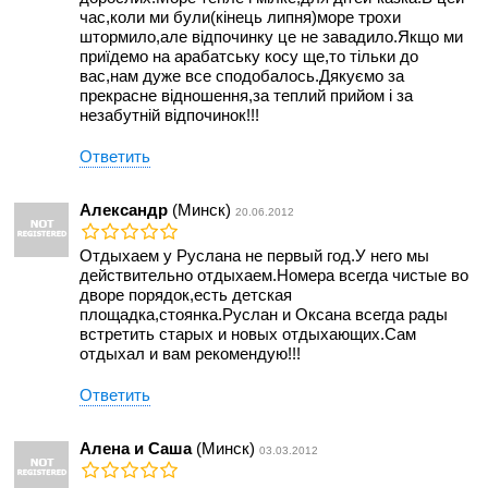
час,коли ми були(кінець липня)море трохи
штормило,але відпочинку це не завадило.Якщо ми
приїдемо на арабатську косу ще,то тільки до
вас,нам дуже все сподобалось.Дякуємо за
прекрасне відношення,за теплий прийом і за
незабутній відпочинок!!!
Ответить
Александр
(Минск)
20.06.2012
Отдыхаем у Руслана не первый год.У него мы
действительно отдыхаем.Номера всегда чистые во
дворе порядок,есть детская
площадка,стоянка.Руслан и Оксана всегда рады
встретить старых и новых отдыхающих.Сам
отдыхал и вам рекомендую!!!
Ответить
Алена и Саша
(Минск)
03.03.2012