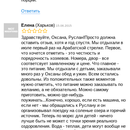
Ответить
Елена
(Харьков)
15.06.2015
Здравствуйте, Оксана, Руслан!Просто должна
оставить отзыв, хотя и год спустя. Мы отдыхали в
июле первый раз на Арабатской стрелке. Первое,
что хочется отметить - это честность и
порядочность хозяевов. Номера, двор - все
соответсвует заявленному и цене. Что главное -
это питание. Мы отдыхали с детьми, заказывали
много раз у Оксаны обед и ужин. Всем остались
довольны. Из положительных также моментов
нужно отметить, что питание можно заказывать по
желанию, а не обязательно. Можно самому
приготовить, можно где-нибудь
поужинать...Конечно, хорошо, если есть машина, но
если нет - мы обращались к Руслану и он
организовывал поездку на соленые озера и горячий
источник. Теперь по морю: для детей - ничего
лучше быть не может с точки зрения реального
оздоровления. Вода - теплая, дети могут вообще не