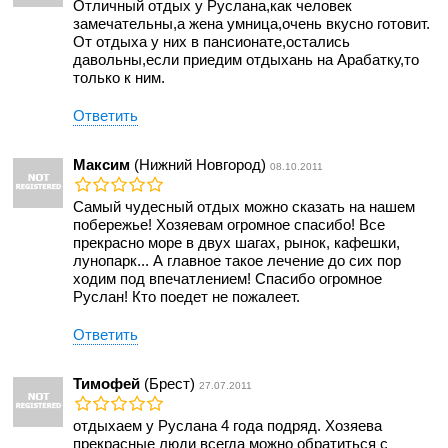
Отличный отдых у Руслана,как человек
замечательны,а жена умница,очень вкусно готовит.
От отдыха у них в пансионате,остались
давольны,если приедим отдыхань на Арабатку,то
только к ним.
Ответить
Максим
(Нижний Новгород)
08.10.2011
Самый чудесный отдых можно сказать на нашем
побережье! Хозяевам огромное спасибо! Все
прекрасно море в двух шагах, рынок, кафешки,
лунопарк... А главное такое лечение до сих пор
ходим под впечатлением! Спасибо огромное
Руслан! Кто поедет не пожалеет.
Ответить
Тимофей
(Брест)
27.07.2011
отдыхаем у Руслана 4 года подряд. Хозяева
прекрасные люди всегда можно обратиться с