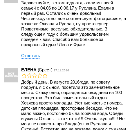
Здравствуйте, в этом году отдыхали мы всей
семьей с 04.06 по 10.06.17 у Руслана. Ехали в
первый раз. Остались очень довольны!
Чистенько,уютно, все соответсвует фотографиям, а
хозяева: Оксана и Руслан, ну просто супер.
Приветливые, веселые, обходительные. В
следующем году с большим удовольсвием
приедем к вам. Спасибо вам большое за
прекрасный одых! Лена и Франк
Ответить
ЕЛЕНА
(Брест)
17.11.2016
Добрый день. В августе 2016года, по совету
подруги, я с сыном, посетили это замечательное
место. Скажу одно, оправдались ожидания на 100
процентов. Это был замечательный отдых.
Хозяева просто молодцы. Уютные чистые номера,
детская площадка, просторные беседки. Что не
мало важно, постоянно была горячая вода. Обеды
и ужины Оксаны - это что-то! !! Очень вкусно!!!!! Не
могу не написать про Влада(сына Руслана и
Оксаны). Встретил нас на вокзале, помог с сумками