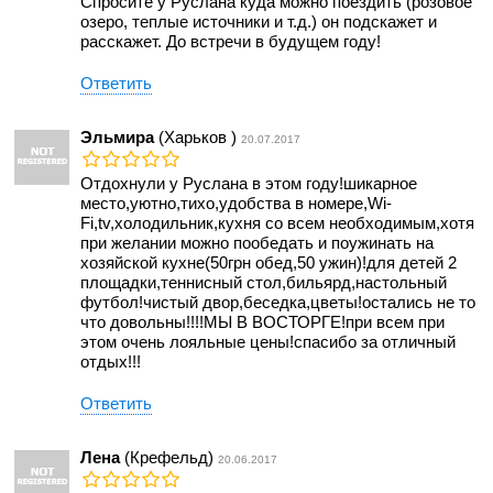
Спросите у Руслана куда можно поездить (розовое
озеро, теплые источники и т.д.) он подскажет и
расскажет. До встречи в будущем году!
Ответить
Эльмира
(Харьков )
20.07.2017
Отдохнули у Руслана в этом году!шикарное
место,уютно,тихо,удобства в номере,Wi-
Fi,tv,холодильник,кухня со всем необходимым,хотя
при желании можно пообедать и поужинать на
хозяйской кухне(50грн обед,50 ужин)!для детей 2
площадки,теннисный стол,бильярд,настольный
футбол!чистый двор,беседка,цветы!остались не то
что довольны!!!!МЫ В ВОСТОРГЕ!при всем при
этом очень лояльные цены!спасибо за отличный
отдых!!!
Ответить
Лена
(Крефельд)
20.06.2017