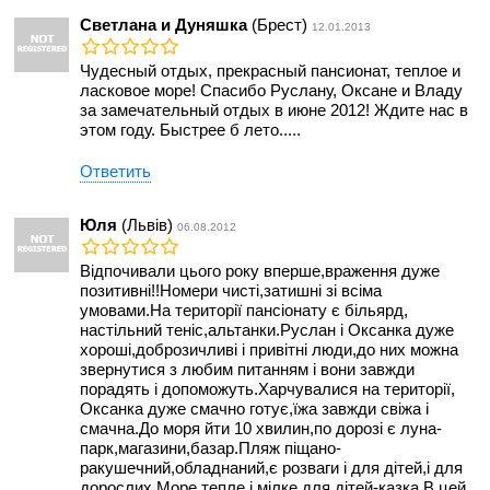
Светлана и Дуняшка
(Брест)
12.01.2013
Чудесный отдых, прекрасный пансионат, теплое и
ласковое море! Спасибо Руслану, Оксане и Владу
за замечательный отдых в июне 2012! Ждите нас в
этом году. Быстрее б лето.....
Ответить
Юля
(Львів)
06.08.2012
Відпочивали цього року вперше,враження дуже
позитивні!!Номери чисті,затишні зі всіма
умовами.На території пансіонату є більярд,
настільний теніс,альтанки.Руслан і Оксанка дуже
хороші,доброзичливі і привітні люди,до них можна
звернутися з любим питанням і вони завжди
порадять і допоможуть.Харчувалися на території,
Оксанка дуже смачно готує,їжа завжди свіжа і
смачна.До моря йти 10 хвилин,по дорозі є луна-
парк,магазини,базар.Пляж піщано-
ракушечний,обладнаний,є розваги і для дітей,і для
дорослих.Море тепле і мілке,для дітей-казка.В цей