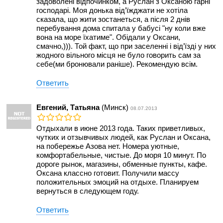
задоволені відпочинком, а Руслан з Оксаною гарні
господарі. Моя донька від’їжджати не хотіла
сказала, що жити зостанеться, а після 2 днів
перебування дома спитала у бабусі "ну коли вже
вона на море їхатиме". Обідали у Оксани,
смачно,))). Той факт, що при заселенні і від’їзді у них
жодного вільного місця не було говорить сам за
себе(ми бронювали раніше). Рекомендую всім.
Ответить
Евгений, Татьяна
(Минск)
08.07.2013
Отдыхали в июне 2013 года. Таких приветливых,
чутких и отзывчивых людей, как Руслан и Оксана,
на побережье Азова нет. Номера уютные,
комфортабельные, чистые. До моря 10 минут. По
дороге рынок, магазины, обменные пункты, кафе.
Оксана классно готовит. Получили массу
положительных эмоций на отдыхе. Планируем
вернуться в следующем году.
Ответить