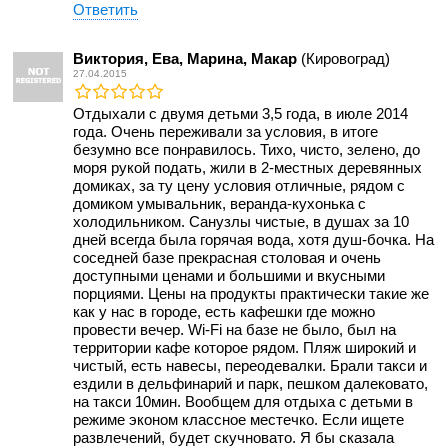
Ответить
Виктория, Ева, Марина, Макар
(Кировоград)
27.04.2015
Отдыхали с двумя детьми 3,5 года, в июле 2014
года. Очень переживали за условия, в итоге
безумно все понравилось. Тихо, чисто, зелено, до
моря рукой подать, жили в 2-местных деревянных
домиках, за ту цену условия отличные, рядом с
домиком умывальник, веранда-кухонька с
холодильником. Санузлы чистые, в душах за 10
дней всегда была горячая вода, хотя душ-бочка. На
соседней базе прекрасная столовая и очень
доступными ценами и большими и вкусными
порциями. Цены на продукты практически такие же
как у нас в городе, есть кафешки где можно
провести вечер. Wi-Fi на базе не было, был на
территории кафе которое рядом. Пляж широкий и
чистый, есть навесы, переодевалки. Брали такси и
ездили в дельфинарий и парк, пешком далековато,
на такси 10мин. Вообщем для отдыха с детьми в
режиме эконом классное местечко. Если ищете
развлечений, будет скучновато. Я бы сказала