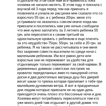
отдыхали на этой базе нам все нравилось пока
хозяева не начали наглеть. В этом году я поехала с
внучкой ей 3 года перед тем как приехать я
позвонила и узнала их расценки мне сказали что со
взрослого 55 грн. а с ребенка 20грн. меня это
устраивало но оказалось совсем иначе когда мы
приехали и поселились нам уже ночью сообщили
что мне нужно заплатить за 3 летнего ребенка 55
грн. или переселится к своим третьей на
односпальную кровать с ребенком и еще платить
за это неудобство 75грн. 55грн. за себя и 20 грн. за
ребенка. Я на такое не рассчитывала и они меня
без зазрения совести выселили по среди ночи с
маленьким ребенком. Им все равно дети или
взрослые они не переживают за удобства для
отдыхающих только переживают за свой карман. В
деревянных домиках советских построек на
кроватях переделанных вместо панцерной сетки
доски и два допотопных матраца душ без дверей
весит какая то тряпка которая прилипает к тебе при
малейшем дуновении ветра. А вот в праздничные
дни людям которые приехали не на один день
приходится очень плохо это бессонные ночи и дни.
Хозяева могут потребовать переселиться тем кто
уже много дней там отдыхает в другой домик что