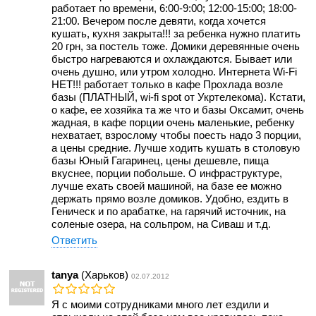
работает по времени, 6:00-9:00; 12:00-15:00; 18:00-
21:00. Вечером после девяти, когда хочется
кушать, кухня закрыта!!! за ребенка нужно платить
20 грн, за постель тоже. Домики деревянные очень
быстро нагреваются и охлаждаются. Бывает или
очень душно, или утром холодно. Интернета Wi-Fi
НЕТ!!! работает только в кафе Прохлада возле
базы (ПЛАТНЫЙ, wi-fi spot от Укртелекома). Кстати,
о кафе, ее хозяйка та же что и базы Оксамит, очень
жадная, в кафе порции очень маленькие, ребенку
нехватает, взрослому чтобы поесть надо 3 порции,
а цены средние. Лучше ходить кушать в столовую
базы Юный Гагаринец, цены дешевле, пища
вкуснее, порции побольше. О инфраструктуре,
лучше ехать своей машиной, на базе ее можно
держать прямо возле домиков. Удобно, ездить в
Геническ и по арабатке, на гарячий источник, на
соленые озера, на сольпром, на Сиваш и т.д.
Ответить
tanya
(Харьков)
02.07.2012
Я с моими сотрудниками много лет ездили и