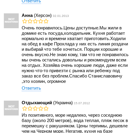
Ответить
Анна
(Херсон)
02.01.2013
Очень понравилось.Цены доступные.Мы жили в
домике есть посуда,холодильник. Кухня работает
нормально и времени хватает приготовить.Ходили
на обед в кафе Прохлада у них есть линия роздачи
и выбирай что тебе хочеться. Порции хорошие и
очень вкусно.Не знаю кому, там что не понравилось
мы очень остались довольны и рекомендуем всем
на отдых. Хозяйва очень хорошие люди, даже если
нужно что-то привезти с рынка или ребенку под
заказ все без проблем.Спасибо Станиславовичу
,это хозяин, огромное
Ответить
Отдыхающий
(Украина)
15.07.2012
Из позитивного, море недалеко, через соседнюю
базу (около 200 метров), вода теплая, пляж песок в
перемешку с ракушняком. Цены терпимы, дешевле
чем на Черном море, Негатив, кухня на базе