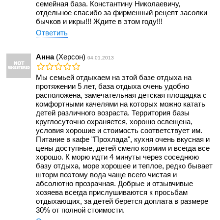
семейная база. Константину Николаевичу,
отдельное спасибо за фирменный рецепт засолки
бычков и икры!!! Ждите в этом году!!!
Ответить
Анна
(Херсон)
04.01.2013
Мы семьей отдыхаем на этой базе отдыха на
протяжении 5 лет, база отдыха очень удобно
расположена, замечательная детская площадка с
комфортными качелями на которых можно катать
детей различного возраста. Территория базы
круглосуточно охраняется, хорошо освещена,
условия хорошие и стоимость соответствует им.
Питание в кафе "Прохлада", кухня очень вкусная и
цены доступные, детей смело кормим и всегда все
хорошо. К морю идти 4 минуты через соседнюю
базу отдыха, море хорошее и теплое, редко бывает
шторм поэтому вода чаще всего чистая и
абсолютно прозрачная. Добрые и отзывчивые
хозяева всегда прислушиваются к просьбам
отдыхающих, за детей берется доплата в размере
30% от полной стоимости.