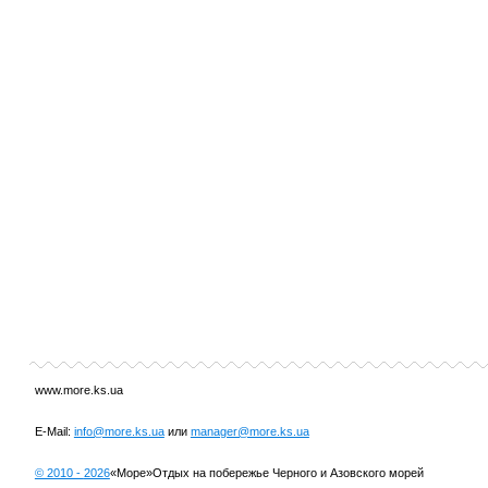
www.more.ks.ua
E-Mail:
info@more.ks.ua
или
manager@more.ks.ua
© 2010 -
2026
«Море»
Отдых на побережье Черного и Азовского морей