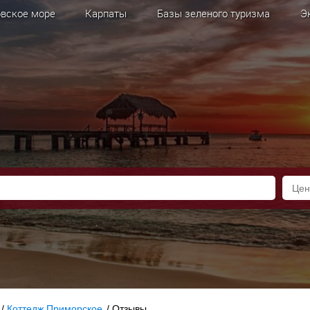
вское море
Карпаты
Базы зеленого туризма
Э
/
Коттедж Приморское
/
Отзывы