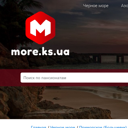
Черное море
Азо
Главная
/
Черное море
/
Приморское (Большевик)