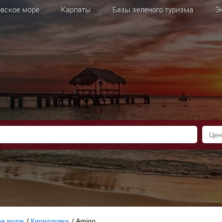
вское море
Карпаты
Базы зеленого туризма
Э
ое море
/
Кирилловка
/
Amigo