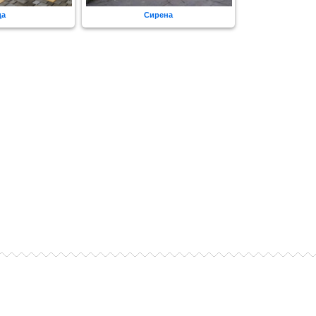
да
Сирена