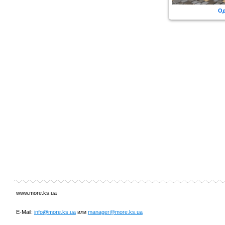
О
www.more.ks.ua
E-Mail:
info@more.ks.ua
или
manager@more.ks.ua