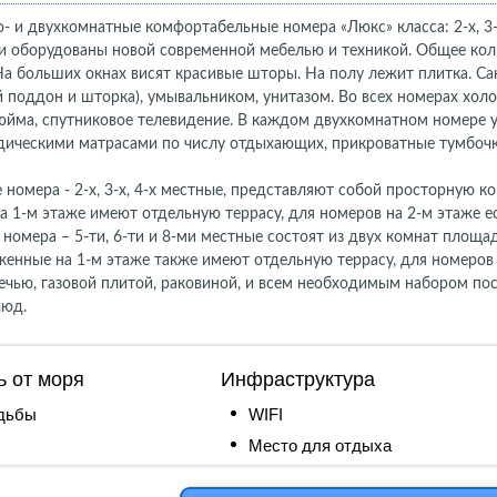
- и двухкомнатные комфортабельные номера «Люкс» класса: 2-х, 3-х,
 оборудованы новой современной мебелью и техникой. Общее колич
На больших окнах висят красивые шторы. На полу лежит плитка. С
 поддон и шторка), умывальником, унитазом. Во всех номерах хол
юйма, спутниковое телевидение. В каждом двухкомнатном номере 
едическими матрасами по числу отдыхающих, прикроватные тумбоч
.
номера - 2-х, 3-х, 4-х местные, представляют собой просторную ко
 1-м этаже имеют отдельную террасу, для номеров на 2-м этаже ес
номера – 5-ти, 6-ти и 8-ми местные состоят из двух комнат площад
енные на 1-м этаже также имеют отдельную террасу, для номеров н
чью, газовой плитой, раковиной, и всем необходимым набором пос
люд.
ь от моря
Инфраструктура
одьбы
WIFI
Место для отдыха