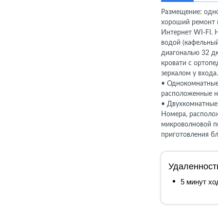
Размещение: одно
хороший ремонт и
Интернет WI-FI. 
водой (кафельный
диагональю 32 д
кровати с ортоп
зеркалом у входа
• Однокомнатные 
расположенные на
• Двухкомнатные 
Номера, располож
микроволновой пе
приготовления б
Удаленност
5 минут х