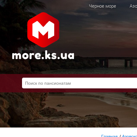
Черное море
Азо
Главная
/
Азовск