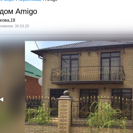
 дом Amigo
кова,18
ование: 30.03.20