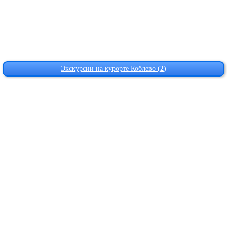
Экскурсии на курорте Коблево (
2
)