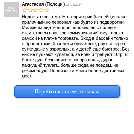
Агастасия
(Полоцк )
18.08.2017
Недостатков-тьма. На территории бассейн,вполне
приличный,но персонал как-будто из подворотни.
Милый на вид молодой человек, но с полным
отсутствием навыков коммуникации) ему только
самсой на пляже торговать. Вход в бассейн только
с браслетами, браслеты бумажные, рвутся через
сутки даже у взрослых, а у детей еще быстрее. Без
них не пускают купаться, за новый требуют 10гр. В
блоке душ безо всякого напора воды, дурно
пахнущий туалет...больше сюда не поедем, не
рекомендую. Поблизости много более достойных
мест
Перейти ко всем отзывам