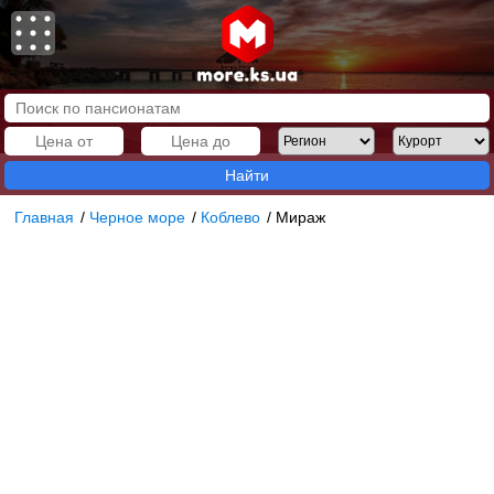
Найти
Главная
/
Черное море
/
Коблево
/
Мираж