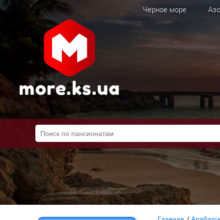
Черное море
Азо
Главная
/
Арабатс