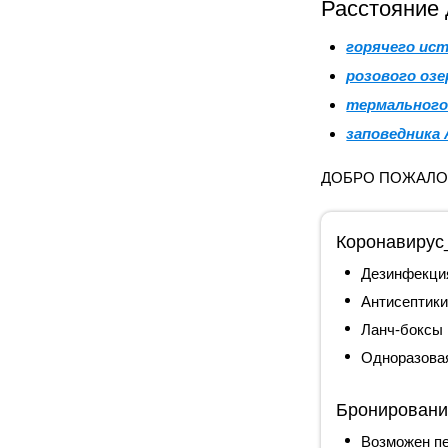
Расстояние 
горячего ис
розового озе
термального
заповедника 
ДОБРО ПОЖАЛОВА
Коронавирус
Дезинфекци
Антисептик
Ланч-боксы
Одноразова
Бронирован
Возможен пе