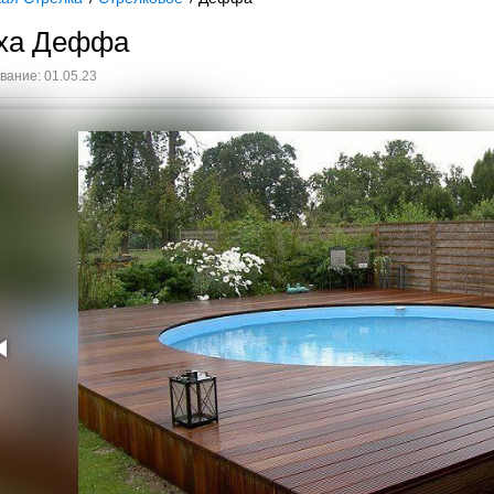
ыха Деффа
ание: 01.05.23