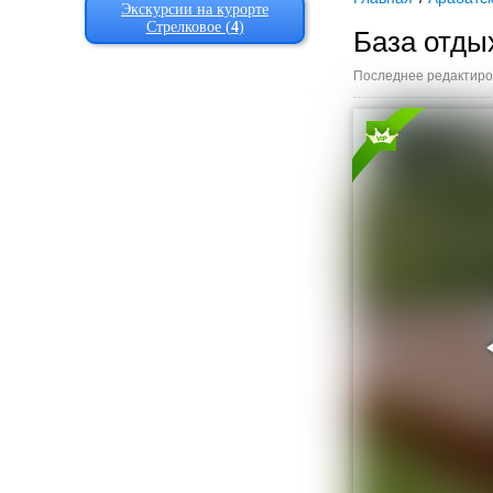
Экскурсии на курорте
Стрелковое (
4
)
База отд
Последнее редактиров