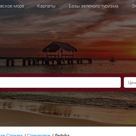
вское море
Карпаты
Базы зеленого туризма
Э
кая Стрелка
/
Стрелковое
/
Деффа