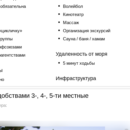
 обязательна
Волейбол
Кинотеатр
Массаж
«цикличку»
Организация экскурсий
группы
Сауна / баня / хамам
рофсоюзами
Удаленность от моря
рагентствами
5 минут ходьбы
ы
Инфраструктура
но
обствами 3-, 4-, 5-ти местные
ера: