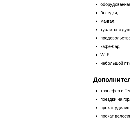
оборудованная
беседки,
мангал,
туалеты и душ
продовольстве
кафе-бар,
Wi-Fi,
небольшой пти
Дополнител
трансфер с Ге
поездки на гор
прокат удили
прокат велоси