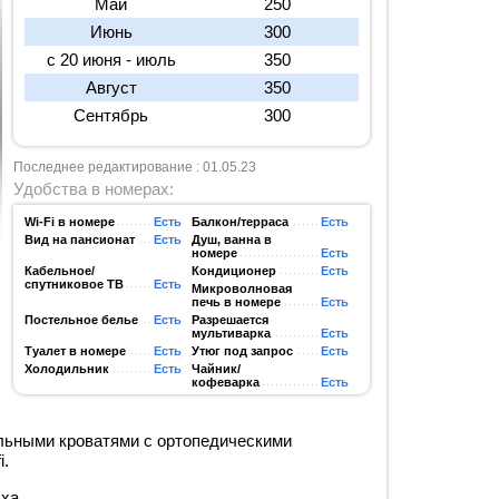
Май
250
Июнь
300
с 20 июня - июль
350
Август
350
Сентябрь
300
Последнее редактирование : 01.05.23
Удобства в номерах:
Wi-Fi в номере
Есть
Балкон/терраса
Есть
Вид на пансионат
Есть
Душ, ванна в
номере
Есть
Кабельное/
Кондиционер
Есть
спутниковое ТВ
Есть
Микроволновая
печь в номере
Есть
Постельное белье
Есть
Разрешается
мультиварка
Есть
Туалет в номере
Есть
Утюг под запрос
Есть
Холодильник
Есть
Чайник/
кофеварка
Есть
альными кроватями с ортопедическими
i.
ха.