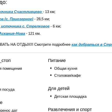
до:
точника Счастливцево
- 13 км;
ра (с. Приозерное)
- 28,5 км;
 источника с. Стрелковое
- 6 км;
Аскания-Нова
- 121 км.
ТЬ НА ОТДЫХ!!! Смотрите подробнее
как добраться в Стр
_стоп
Питание
я помещения
Общая кухня
и
Столовая/кафе
Для детей
я посуда
Детская площадка
ие
Развлечения и спорт
ренос дат