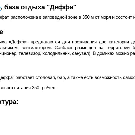
е
, база отдыха "Деффа"
фа» расположена в заповедной зоне в 350 м от моря и состоит 
е
ыха «Деффа» предлагаются для проживания две категории до
льником, вентилятором. Санблок размещен на территории б
иционер, телевизор, холодильник, санузел). В домиках можно р
Деффа" работает столовая, бар, а также есть возможность самос
ового питания 350 грн/чел.
тура: