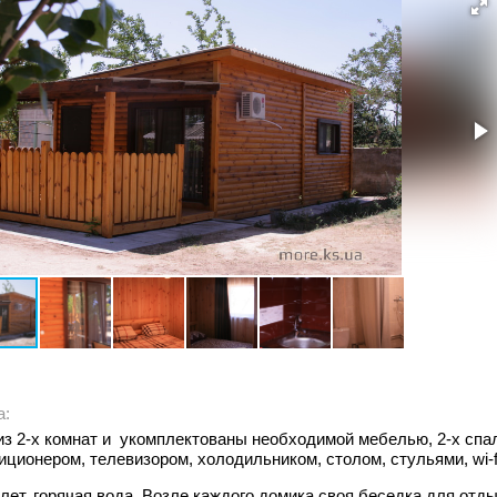
а:
из 2-х комнат и укомплектованы необходимой мебелью, 2-х сп
иционером, телевизором, холодильником, столом, стульями, wi-f
алет, горячая вода. Возле каждого домика своя беседка для отды