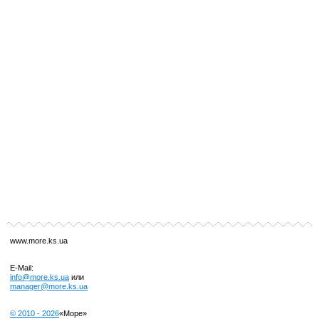
www.more.ks.ua
E-Mail:
info@more.ks.ua
или
manager@more.ks.ua
© 2010 -
2026
«Море»