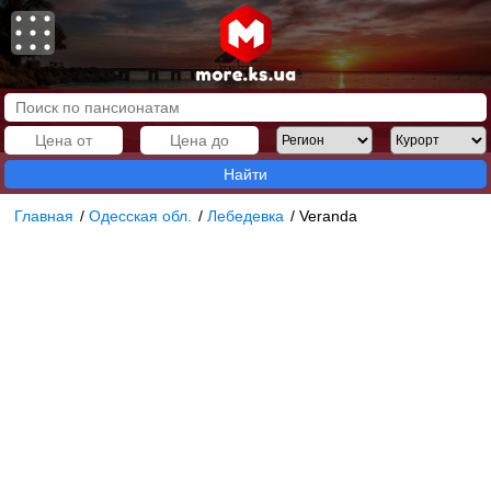
Найти
Главная
/
Одесская обл.
/
Лебедевка
/
Veranda