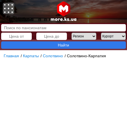
Найти
Главная
/
Карпаты
/
Солотвино
/
Солотвино-Карпатия