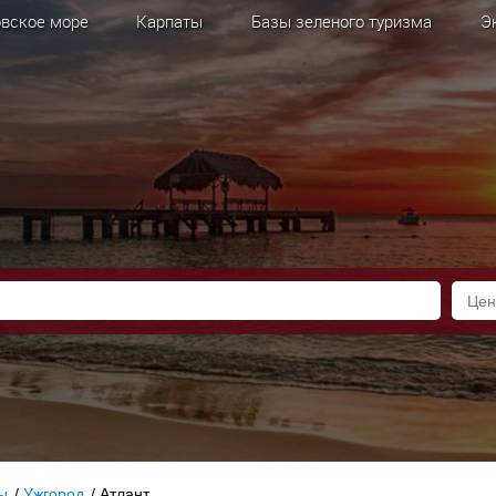
вское море
Карпаты
Базы зеленого туризма
Э
ы
/
Ужгород
/
Атлант