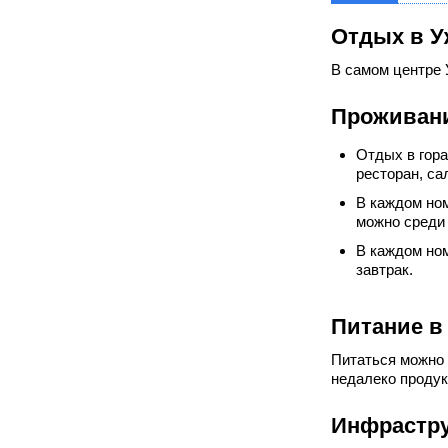
Отдых в У
В самом центре 
Проживани
Отдых в гора
ресторан, са
В каждом ном
можно среди 
В каждом ном
завтрак.
Питание в
Питаться можно 
недалеко продук
Инфрастру