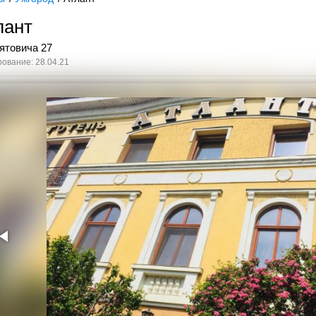
лант
рятовича 27
ование: 28.04.21