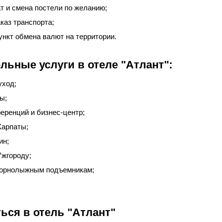
т и смена постели по желанию;
аказ транспорта;
ункт обмена валют на территории.
льные услуги в отеле "Атлант":
уход;
ы;
еренций и бизнес-центр;
Карпаты;
ин;
Ужгороду;
 горнолыжным подъемникам;
ься в отель "Атлант"