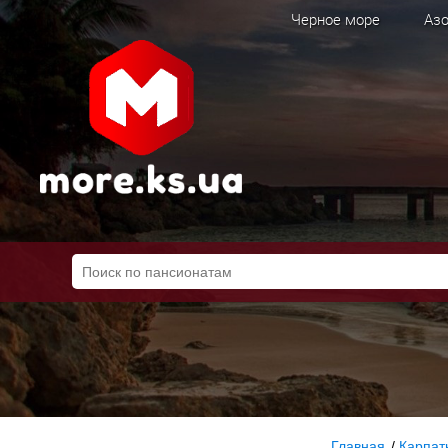
Черное море
Азо
Главная
/
Карпат