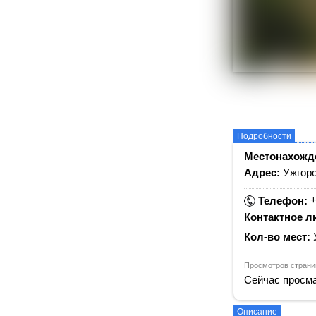
Подробности
Местонахожд
Адрес:
Ужгоро
+
Телефон:
Контактное л
Кол-во мест:
Просмотров страни
Сейчас просма
Описание