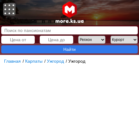
Найти
Главная
/
Карпаты
/
Ужгород
/
Ужгород