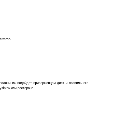
атория.
 полонини» подойдет приверженцам диет и правильного
зір’я» или ресторане.