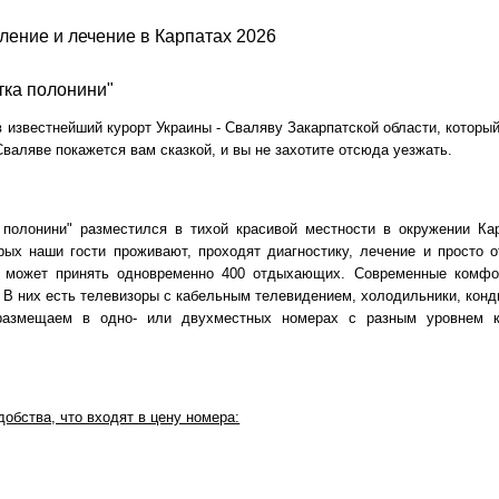
ление и лечение в Карпатах 2026
тка полонини"
 известнейший курорт Украины - Сваляву Закарпатской области, которы
Сваляве покажется вам сказкой, и вы не захотите отсюда уезжать.
а полонини" разместился в тихой красивой местности в окружении К
орых наши гости проживают, проходят диагностику, лечение и просто
 может принять одновременно 400 отдыхающих. Современные комфо
. В них есть телевизоры с кабельным телевидением, холодильники, кон
размещаем в одно- или двухместных номерах с разным уровнем ко
обства, что входят в цену номера: