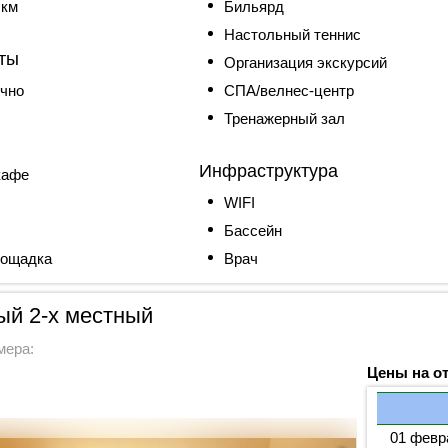
 км
Бильярд
Настольный теннис
ты
Организация экскурсий
ично
СПА/велнес-центр
Тренажерный зал
Инфраструктура
кафе
WIFI
Бассейн
лощадка
Врач
ый 2-х местный
мера:
Цены на о
01 февр