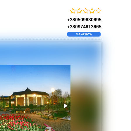
+380509630695
+380974613665
Заказать