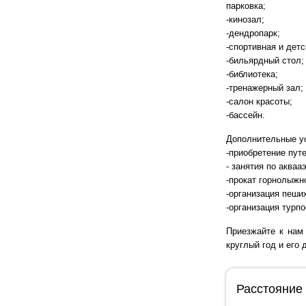
парковка;
-кинозал;
-дендропарк;
-спортивная и дет
-бильярдный стол;
-библиотека;
-тренажерный зал;
-салон красоты;
-бассейн.
Дополнительные у
-приобретение пут
- занятия по акваа
-прокат горнолыжн
-организация пеших
-организация турпо
Приезжайте к нам 
круглый год и его 
Расстояние