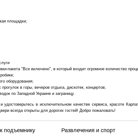
ская площадки;
слуги
евки-пакета "Все включено", в который входит огромное количество проц
эробике;
ого оборудования;
 прогулок в горы, вечеров отдыха, дискотек, концертов;
ездок по Западной Украине и заграницу.
и удостоверьтесь в исключительном качестве сервиса, красоте Карпа
двери всегда открыты для дорогих гостей! Добро пожаловать!
 к подъемнику
Развлечения и спорт