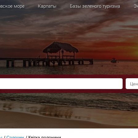
вское море
Карпаты
Базы зеленого туризма
Э
ы
/
Солочин
/
Квітка полонини