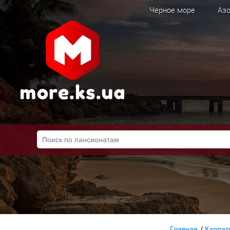
Черное море
Азо
Главная
/
Карпат