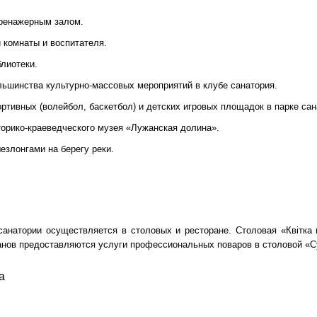
ренажерным залом.
й комнаты и воспитателя.
лиотеки.
ьшинства культурно-массовых мероприятий в клубе санатория.
ртивных (волейбол, баскетбол) и детских игровых площадок в парке сан
орико-краеведческого музея «Лужанская долина».
езлонгами на берегу реки.
санатории осуществляется в столовых и ресторане. Столовая «Квітка
анов предоставляются услуги профессиональных поваров в столовой «Су
ра