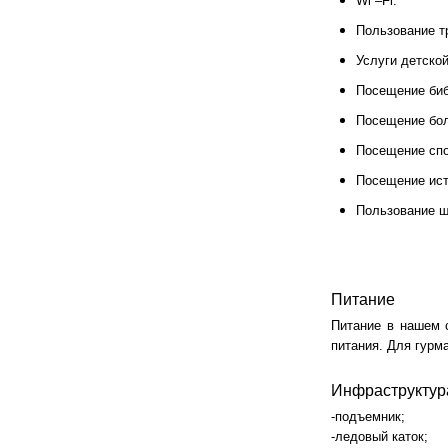
Wi –Fi.
Пользование т
Услуги детско
Посещение биб
Посещение бол
Посещение спо
Посещение ист
Пользование ш
Питание
Питание в нашем 
питания. Для гурм
Инфраструкту
-подъемник;
-ледовый каток;