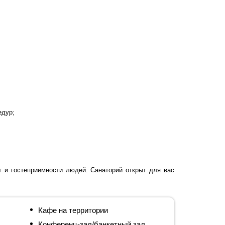
едур;
т и гостеприимности людей. Санаторий открыт для вас
Кафе на территории
Конференц-зал/банкетный зал