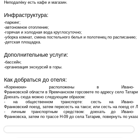
Неподалёку
есть
кафе
и
магазин
.
Инфраструктура
:
-паркинг;
-автономное
отопление;
-горячая
и
холодная
вода
круглосуточно;
-уборка
комнат
,
смена
постельного
белья
и
полотенец
по
расписанию;
-детская
площадка
.
Дополнительные
услуги
:
-бассейн;
-организация
экскурсий
в
горы
.
Как
добраться
до
отеля
:
«
Коренюки
»
расположены
в
Ивано
-
Франковской
области
в
Яремчанском
горсовете
по
адресу
село
Татари
Доехать
сюда
можно
следующим
образом
:
-
на
общественном
транспорте
:
сесть
на
Ивано
-
Франковский
поезд
,
затем
пересесть
на
такси
;
или
сесть
на
поезд
от
Л
-
личным
транспортным
средством
:
доехать
до
Ивано
-
Франковска
,
затем
по
трассе
Н
-
09
до
села
Татарив
,
повернуть
по
указ