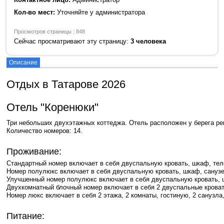
Кол-во мест:
Уточняйте у администратора
Просмотров страницы : 848
Сейчас просматривают эту страницу:
3 человека
Описание
Отдых в Татарове 2026
Отель "Коренюки"
Три
небольших
двухэтажных
коттеджа
.
Отель
расположен
у
берега
ре
Количество
номеров
:
14
.
Проживание:
Стандартный
номер
включает
в
себя
двуспальную
кровать
,
шкаф
,
тел
Номер
полулюкс
включает
в
себя
двуспальную
кровать
,
шкаф
,
сануз
Улучшенный
номер
полулюкс
включает
в
себя
двуспальную
кровать
,
Двухкомнатный
блочный
номер
включает
в
себя
2
двуспальные
крова
Номер
люкс
включает
в
себя
2
этажа
,
2
комнаты
,
гостиную
,
2
санузла
Питание: