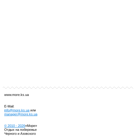
www.more.ks.ua
E-Mail:
info@more.ks.ua
или
manager@more.ks.ua
© 2010 -
2026
«Море»
Отдых на побережье
Черного и Азовского